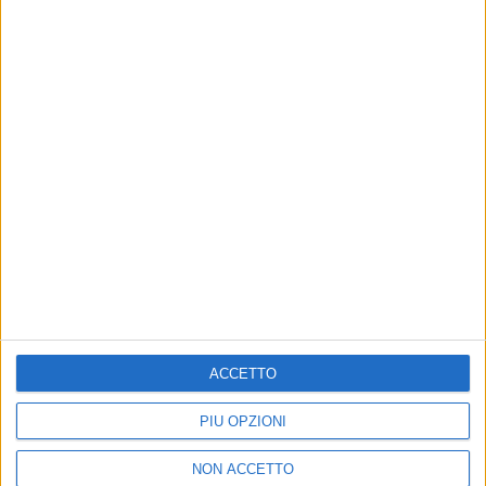
17 aprile 2025
, Firenze -
Teatro Puccini
18 aprile 2025
, Ancona -
Teatro Delle Muse
24 aprile 2025
, Thiene (VI) -
Teatro Comunale
26 aprile 2025
, Milano -
Teatro Carcano
30 aprile 2025
, Torino -
Teatro Colosseo
3 maggio 2025
, Brescia -
Teatro Dis_Play
5 maggio 2025
, Bologna -
Teatro Duse
ACCETTO
8 maggio 2025
, Trento -
Teatro Auditorium Santa
PIÙ OPZIONI
Chiara
NON ACCETTO