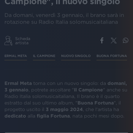
Campione", il nuovo singolo
Da domani, venerdì 3 gennaio, il brano sarà in
rotazione su Radio Italia solomusicaitaliana
Scheda
artista
ERMAL META
IL CAMPIONE
NUOVO SINGOLO
BUONA FORTUNA
Ermal Meta
torna con un nuovo singolo: da
domani,
3 gennaio
, potrete ascoltare "
Il Campione
" anche su
Radio Italia solomusicaitaliana, Il brano è il quarto
estratto dal suo ultimo album, "
Buona Fortuna
", il
progetto uscito il
3 maggio 2024
, che l'artista ha
dedicato
alla
figlia
Fortuna
, nata pochi mesi dopo.