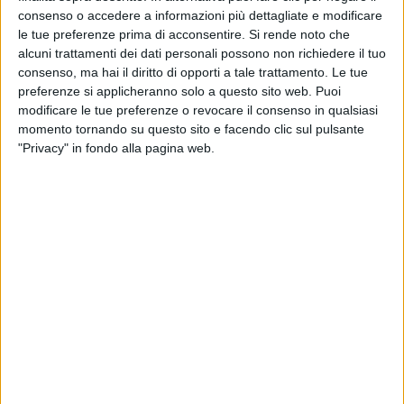
consenso o accedere a informazioni più dettagliate e modificare
le tue preferenze prima di acconsentire.
Si rende noto che
alcuni trattamenti dei dati personali possono non richiedere il tuo
Un post condiviso da Ermal Meta (@ermalmetamusic)
consenso, ma hai il diritto di opporti a tale trattamento. Le tue
preferenze si applicheranno solo a questo sito web. Puoi
modificare le tue preferenze o revocare il consenso in qualsiasi
È proprio con la sua
piccola Fortuna
e con la sua
momento tornando su questo sito e facendo clic sul pulsante
compagna Chiara
che Ermal Meta ha trascorso il suo
"Privacy" in fondo alla pagina web.
"
primo Natale da papà
", documentando uno
spaccato della sua giornata del
25 dicembre
con
una
tenerissima foto
, che ha postato sul suo profilo
Instagram.