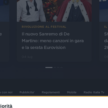
IL
RIVOLUZIONE AL FESTIVAL
S
e
Il nuovo Sanremo di De
d
Martino: meno canzoni in gara
2
e la serata Eurovision
06
04 lug
a con noi
Pubblicita'
Regolamenti
Mobile
Radio Italia Tv
iorità