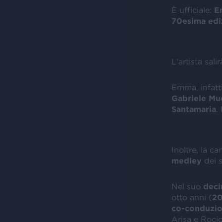
È ufficiale:
E
70esima
edi
L'artista sali
Emma, infatti
Gabriele
Mu
Santamaria
.
Inoltre, la c
medley
dei s
Nel suo
dec
otto anni (
20
co-conduzi
Arisa e Rocío