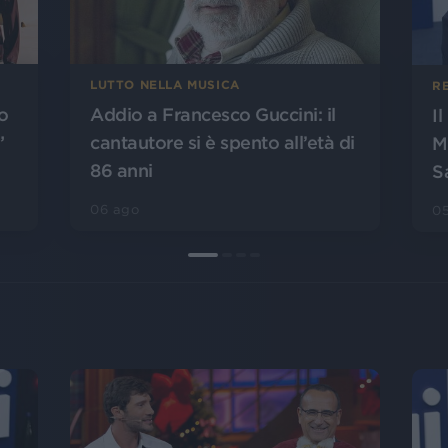
LUTTO NELLA MUSICA
R
o
Addio a Francesco Guccini: il
I
”
cantautore si è spento all’età di
M
86 anni
S
06 ago
0