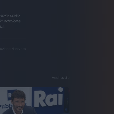
mpre stato
0° edizione
al.
uzione riservata
Vedi tutte