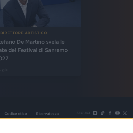
 DIRETTORE ARTISTICO
tefano De Martino svela le
ate del Festival di Sanremo
027
 giu
SEGUICI
Codice etico
Riservatezza