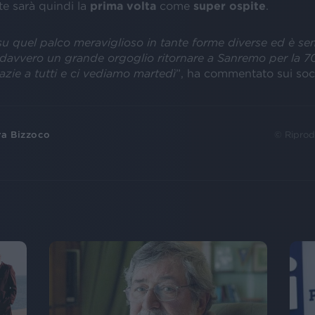
ete sarà quindi la
prima
volta
come
super
ospite
.
su quel palco meraviglioso in tante forme diverse ed è se
È davvero un grande orgoglio ritornare a Sanremo per la 7
azie a tutti e ci vediamo martedì
”, ha commentato sui soci
ra Bizzoco
© Riprod