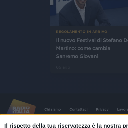
REGOLAMENTO IN ARRIVO
Il nuovo Festival di Stefano D
Martino: come cambia
Sanremo Giovani
05 ago
Chi siamo
Contattaci
Privacy
Lavor
Il rispetto della tua riservatezza è la nostra pr