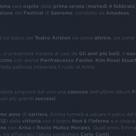
mma
sarà
ospite
della
prima
serata
(
martedì
4 febbraio
zione
del
Festival
di
Sanremo
, condotta da
Amadeus
.
rà sul palco del
Teatro
Ariston
sia come
attrice
, sia come
, si presenterà insieme al cast de
Gli
anni
più
belli
, il
nuo
ccino
con anche
Pierfrancesco Favino
,
Kim
Rossi
Stuar
 Nella pellicola interpreta il ruolo di Anna.
antante proporrà dal vivo una
canzone
dell'ultimo album
F
uoi più grandi
successi
.
imo
anno
di
carriera
, Emma tornerà a calcare il palco del 
12
) dalla
vittoria
con il brano
Non è l'inferno
e a cinque
one
con
Arisa
e
Rocío
Muñoz
Morales
. Quell'anno, Emma
, ha affiancato l'allora conduttore
Carlo
Conti
.