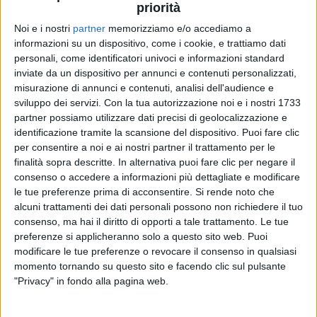
ritrovamento della fiducia in se stessa.
priorità
Noi e i nostri
partner
memorizziamo e/o accediamo a
Il lancio di “
Più di te
” è stato accompagnato da un
informazioni su un dispositivo, come i cookie, e trattiamo dati
visual art
video
, disponibile su
YouTube
, in cui
personali, come identificatori univoci e informazioni standard
l’artista appare in primo piano davanti allo specchio
inviate da un dispositivo per annunci e contenuti personalizzati,
di una postazione da trucco.
misurazione di annunci e contenuti, analisi dell'audience e
sviluppo dei servizi.
Con la tua autorizzazione noi e i nostri 1733
partner possiamo utilizzare dati precisi di geolocalizzazione e
identificazione tramite la scansione del dispositivo. Puoi fare clic
per consentire a noi e ai nostri partner il trattamento per le
finalità sopra descritte. In alternativa puoi fare clic per negare il
consenso o accedere a informazioni più dettagliate e modificare
le tue preferenze prima di acconsentire.
Si rende noto che
alcuni trattamenti dei dati personali possono non richiedere il tuo
consenso, ma hai il diritto di opporti a tale trattamento. Le tue
preferenze si applicheranno solo a questo sito web. Puoi
modificare le tue preferenze o revocare il consenso in qualsiasi
momento tornando su questo sito e facendo clic sul pulsante
"Privacy" in fondo alla pagina web.