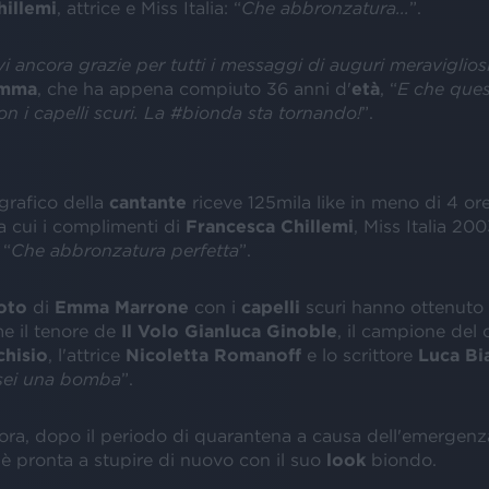
hillemi
, attrice e Miss Italia: “
Che abbronzatura...
”.
vi ancora grazie per tutti i messaggi di auguri meravigliosi.
mma
, che ha appena compiuto 36 anni d'
età
, “
E che ques
on i capelli scuri. La #bionda sta tornando!
”.
grafico della
cantante
riceve 125mila like in meno di 4 ore
a cui i complimenti di
Francesca
Chillemi
, Miss Italia 200
 “
Che abbronzatura perfetta
”.
oto
di
Emma
Marrone
con i
capelli
scuri hanno ottenuto il
me il tenore de
Il Volo Gianluca Ginoble
, il campione del 
chisio
, l'attrice
Nicoletta
Romanoff
e lo scrittore
Luca
Bi
sei una bomba
”.
ora, dopo il periodo di quarantena a causa dell'emergenz
è pronta a stupire di nuovo con il suo
look
biondo.