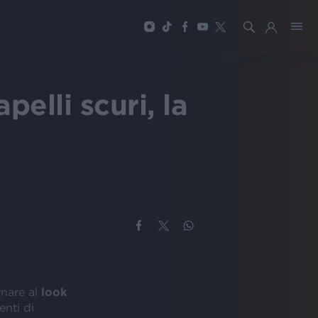
elli scuri, la
rnare al
look
enti di