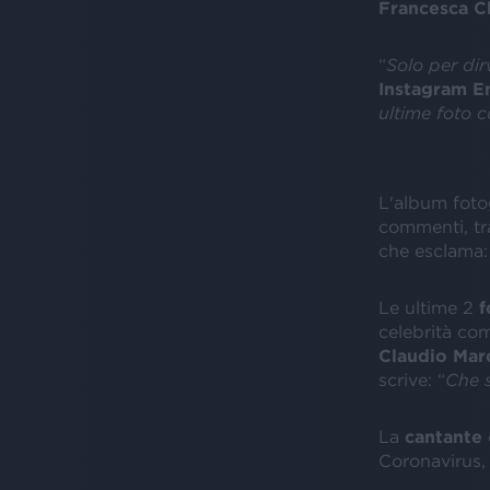
Francesca
C
“
Solo per dir
Instagram
E
ultime foto c
L'album foto
commenti, tr
che esclama:
Le ultime 2
f
celebrità co
Claudio
Mar
scrive: “
Che 
La
cantante
Coronavirus, 