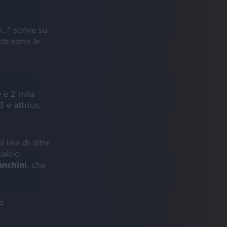
..
” scrive su
te sono le
 e 2 mila
3 e attrice,
 like di altre
calcio
anchini
, che
a