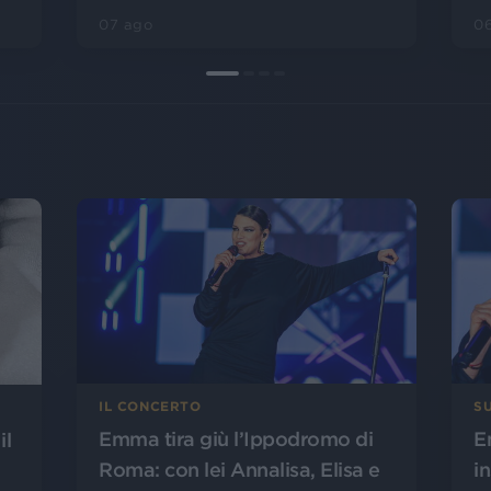
07 ago
0
IL CONCERTO
SU
Emma tira giù l’Ippodromo di
E
il
Roma: con lei Annalisa, Elisa e
i