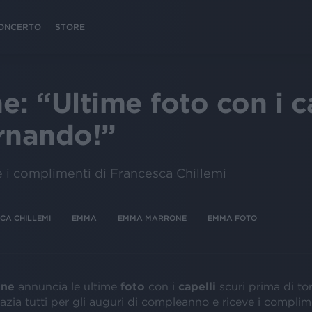
 CONCERTO
STORE
 “Ultime foto con i cap
rnando!”
 e i complimenti di Francesca Chillemi
CA CHILLEMI
EMMA
EMMA MARRONE
EMMA FOTO
one
annuncia le ultime
foto
con i
capelli
scuri prima di to
azia tutti per gli auguri di compleanno e riceve i complim