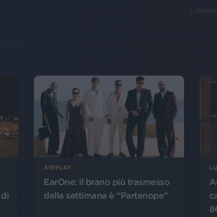
© Riprod
AIRPLAY
L
EarOne: il brano più trasmesso
A
 di
della settimana è “Partenope”
c
8