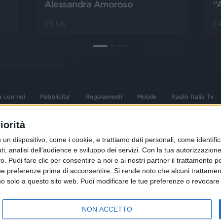
Alessandra Amoroso
“
03 lug
24
a con noi
Pubblicita'
Regolamenti
Mobile
Radio Italia Tv
iorità
 opere dell'ingegno
Sede Amministrativa: Viale Europa 49, 20
dispositivo, come i cookie, e trattiamo dati personali, come identifica
i d'autore e dei diritti
02 25444220
, analisi dell'audience e sviluppo dei servizi.
Con la tua autorizzazione 
.F. e n° iscrizione
 Puoi fare clic per consentire a noi e ai nostri partner il trattamento per 
Sede Legale: Via Savona 97, 20144 Milano
istrata n°286 - 3 Aprile
ue preferenze prima di acconsentire.
Si rende noto che alcuni trattament
anno solo a questo sito web. Puoi modificare le tue preferenze o revoca
NON ACCETTO
R