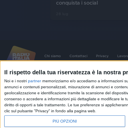
conquista i social
28 lug
Chi siamo
Contattaci
Privacy
Lavor
Il rispetto della tua riservatezza è la nostra pr
©
2026
RADIO ITALIA S.p.A. P.IVA 06832230152 | Tutti i diritti riservati. Per le
Noi e i nostri
partner
memorizziamo e/o accediamo a informazioni su un 
contenute nel sito sono stati assolti gli obblighi derivanti dalla normativa dei diritt
connessi.
annunci e contenuti personalizzati, misurazione di annunci e contenuti
Capitale Sociale € 580.000,00 interamente versato. Iscr. Reg. Imprese Milano - C
geolocalizzazione e identificazione tramite la scansione del dispositivo.
06832230152. Iscritta al R.E.A. di Milano al n° 1125258. Testata giornalistica Reg
1987.
consenso o accedere a informazioni più dettagliate e modificare le t
diritto di opporti a tale trattamento. Le tue preferenze si applicher
clic sul pulsante "Privacy" in fondo alla pagina web.
PIÙ OPZIONI
IN ONDA