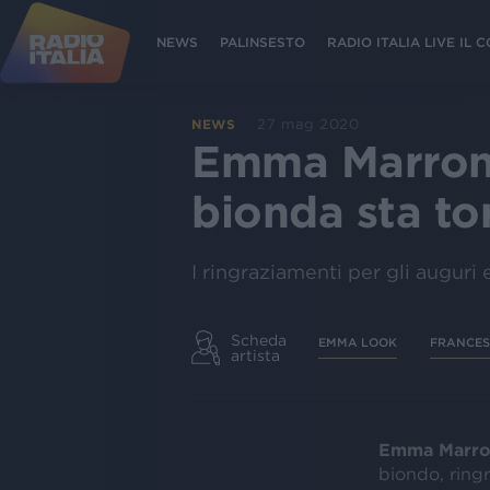
NEWS
PALINSESTO
RADIO ITALIA LIVE IL
27 mag 2020
NEWS
Emma Marrone:
bionda sta to
I ringraziamenti per gli auguri
Scheda
EMMA LOOK
FRANCES
artista
Emma Marr
biondo, ringr