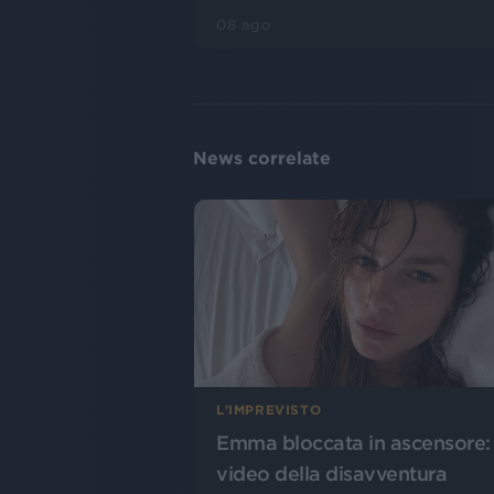
08 ago
News correlate
L'IMPREVISTO
Emma bloccata in ascensore: 
video della disavventura