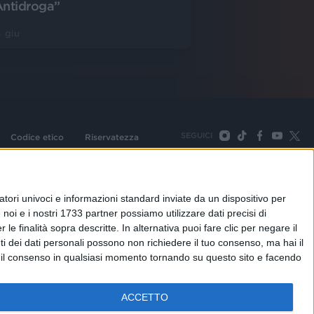
Antidroga”
 giu
SEGUICI
Codice etico
Riservatezza
093 Cologno Monzese (Mi) |Tel. +39 02 254441 | Fax +39
TORNA SU
tori univoci e informazioni standard inviate da un dispositivo per
noi e i nostri 1733 partner possiamo utilizzare dati precisi di
le finalità sopra descritte. In alternativa puoi fare clic per negare il
i dei dati personali possono non richiedere il tuo consenso, ma hai il
re il consenso in qualsiasi momento tornando su questo sito e facendo
ACCETTO
adioitalia
Webradio
Radioitalia TV
Radio Italia Live