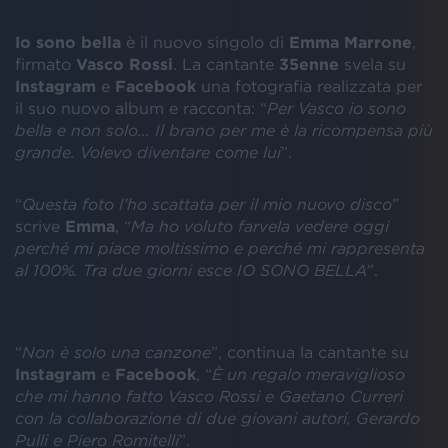
Io sono bella
è il nuovo singolo di
Emma Marrone
,
firmato
Vasco Rossi
. La cantante
35enne
svela su
Instagram
e
Facebook
una fotografia realizzata per
il suo nuovo album e racconta: “
Per Vasco io sono
bella e non solo... Il brano per me è la ricompensa più
grande. Volevo diventare come lui
”.
“
Questa foto l’ho scattata per il mio nuovo disco
”
scrive
Emma
, “
Ma ho voluto farvela vedere oggi
perché mi piace moltissimo e perché mi rappresenta
al 100%. Tra due giorni esce IO SONO BELLA
”.
“
Non è solo una canzone
”, continua la cantante su
Instagram
e
Facebook
, “
È un regalo meraviglioso
che mi hanno fatto Vasco Rossi e Gaetano Curreri
con la collaborazione di due giovani autori, Gerardo
Pulli e Piero Romitelli
”.