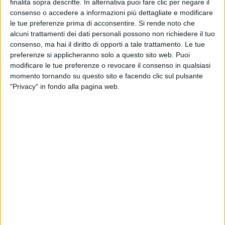
finalità sopra descritte. In alternativa puoi fare clic per negare il
consenso o accedere a informazioni più dettagliate e modificare
le tue preferenze prima di acconsentire.
Si rende noto che
alcuni trattamenti dei dati personali possono non richiedere il tuo
consenso, ma hai il diritto di opporti a tale trattamento. Le tue
preferenze si applicheranno solo a questo sito web. Puoi
modificare le tue preferenze o revocare il consenso in qualsiasi
momento tornando su questo sito e facendo clic sul pulsante
EMMA - MONDIALE (RADIOITALIALIVE 11^
"Privacy" in fondo alla pagina web.
STAGIONE)
PHOTOGALLERY