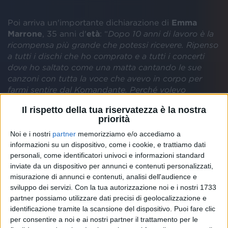
Poi arriva un'importante dichiarazione di
Emma
Marrone
, 35 anni d'
età
: “
Dopo 10 anni di lavoro è la
ricompensa più grande che potessi ricevere. Ripenso
a tutti i dischi che ho comprato e a tutti i concerti
dove ho saltato come una matta cantando le sue
canzoni con tutta la voce che avevo in corpo per
farmi sentire dal Komandante. Perché volevo
diventare come lui. Non avete idea di che cosa
Il rispetto della tua riservatezza è la nostra
significhi per me avere in bocca le sue parole... E
priorità
quindi sorrido! Sempre con lo sguardo basso, come
in questa foto, per nascondere le lacrime anche se
Noi e i nostri
partner
memorizziamo e/o accediamo a
informazioni su un dispositivo, come i cookie, e trattiamo dati
sono di gioia. E me la godo... sì me la godo di brutto.
personali, come identificatori univoci e informazioni standard
Vasco è Vasco... ed io per lui sono bella. E non solo...
inviate da un dispositivo per annunci e contenuti personalizzati,
E se lo dice lui...
”.
misurazione di annunci e contenuti, analisi dell'audience e
sviluppo dei servizi.
Con la tua autorizzazione noi e i nostri 1733
Io sono bella
esce
venerdì 6 settembre 2019
:
la
partner possiamo utilizzare dati precisi di geolocalizzazione e
copertina è stata da poco svelata
.
identificazione tramite la scansione del dispositivo. Puoi fare clic
per consentire a noi e ai nostri partner il trattamento per le