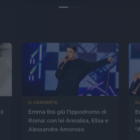
IL CONCERTO
SU
Emma tira giù l’Ippodromo di
E
il
Roma: con lei Annalisa, Elisa e
i
Alessandra Amoroso
“