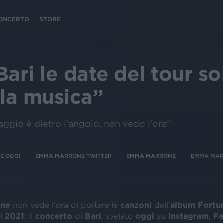
 CONCERTO
STORE
ri le date del tour s
lla musica”
Maggio è dietro l'angolo, non vedo l'ora”
E OGGI
EMMA MARRONE TWITTER
EMMA MARRONE
EMMA MAR
one
non vede l'ora di portare le
canzoni
dell'
album Fortu
l
2021
: il
concerto
di
Bari
, svelato
oggi
su
Instagram
,
Fa