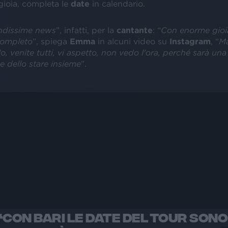
ioia, completa le
date
in calendario.
ndissime news
”, infatti, per la
cantante
: “
Con enorme gioia
completo
”, spiega
Emma
in alcuni video su
Instagram
, “
Ma
lo, venite tutti, vi aspetto, non vedo l'ora, perché sarà un
e dello stare insieme
”.
“CON BARI LE DATE DEL TOUR SONO