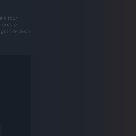
 il tour
ggio è
a grande festa