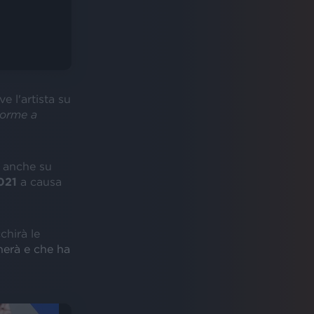
ive l'artista su
norme a
anche su
021
a causa
chirà le
nerà e che ha