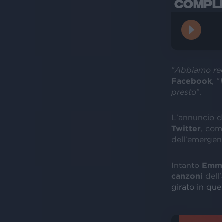
COMPLE
“
Abbiamo rec
Facebook
, “
presto
”.
L'annuncio d
Twitter
, com
dell'emergenz
Intanto
Emm
canzoni
dell'
girato in qu