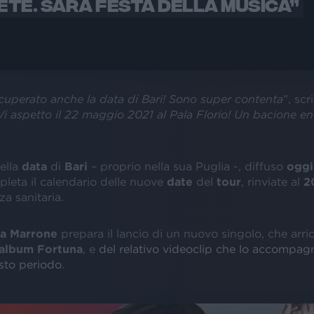
TE. SARÀ FESTA DELLA MUSICA”
uperato anche la data di Bari! Sono super contenta
”, scr
Vi aspetto il 22 maggio 2021 al Pala Florio! Un bacione e
ella
data
di
Bari
– proprio nella sua Puglia -, diffuso
oggi
pleta il calendario delle nuove
date
del
tour
, rinviate al
2
a sanitaria.
a
Marrone
prepara il lancio di un nuovo singolo, che arric
album
Fortuna
, e
del relativo videoclip che lo accompag
esto periodo
.