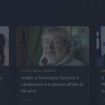
LUTTO NELLA MUSICA
R
o
Addio a Francesco Guccini: il
I
”
cantautore si è spento all’età di
M
86 anni
S
06 ago
0