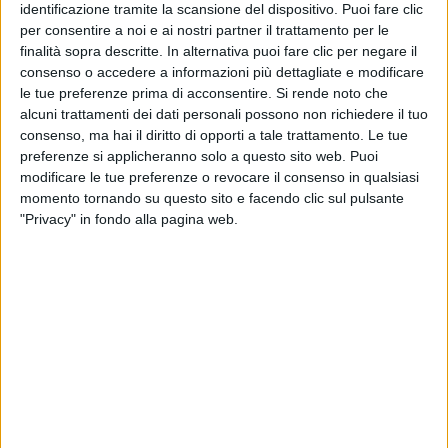
identificazione tramite la scansione del dispositivo. Puoi fare clic
auguri
per il
futuro
di Emma. Negli ultimi giorni, ai
per consentire a noi e ai nostri partner il trattamento per le
tantissimi utenti si sono
aggiunte
anche artiste come
finalità sopra descritte. In alternativa puoi fare clic per negare il
Francesca Michielin
,
Noemi
,
Paola Turci
e
Giorgia
.
consenso o accedere a informazioni più dettagliate e modificare
le tue preferenze prima di acconsentire.
Si rende noto che
L'
ultima
in ordine di tempo è stata
Fiorella Mannoia
alcuni trattamenti dei dati personali possono non richiedere il tuo
che, facendosi
portavoce
di tutti coloro che
consenso, ma hai il diritto di opporti a tale trattamento. Le tue
preferenze si applicheranno solo a questo sito web. Puoi
attendono il
ritorno
della cantante, ha
scritto
: “
Io
modificare le tue preferenze o revocare il consenso in qualsiasi
aspetto solo che Emma risolva i suoi problemi di
momento tornando su questo sito e facendo clic sul pulsante
salute e torni sui palchi a cantare, sorridere e a farlo
"Privacy" in fondo alla pagina web.
con la libertà che ha sempre avuto
”.