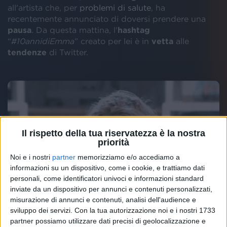
all'artista che, per
problemi di salute
, ha
recentemente annunciato di doversi prendere una
pausa
. Da questa mattina, l'
hashtag
“
#10annidiEmma
” creato per lei è in
vetta
alle
tendenze
di Twitter.
Il rispetto della tua riservatezza è la nostra
priorità
Noi e i nostri
partner
memorizziamo e/o accediamo a
informazioni su un dispositivo, come i cookie, e trattiamo dati
personali, come identificatori univoci e informazioni standard
inviate da un dispositivo per annunci e contenuti personalizzati,
misurazione di annunci e contenuti, analisi dell'audience e
sviluppo dei servizi.
Con la tua autorizzazione noi e i nostri 1733
partner possiamo utilizzare dati precisi di geolocalizzazione e
Sempre attraverso i social, continuano a piovere