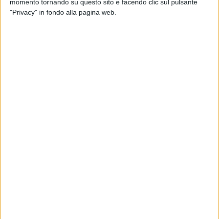
momento tornando su questo sito e facendo clic sul pulsante
"Privacy" in fondo alla pagina web.
17 feb 2025
LA DATA
Fedez torna dal vivo al Forum di Milano, 10
anni dopo la prima volta da solo
Annunciato un concerto speciale, dopo il quarto
posto conquistato al Festival di Sanremo: il palco
sarà al centro, proprio come nel 2015
di
Andrea Basso