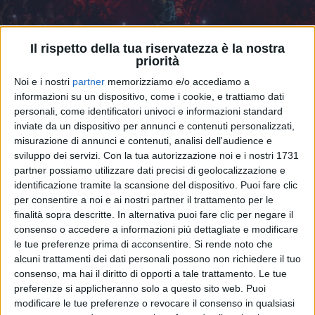
Il rispetto della tua riservatezza è la nostra
priorità
Noi e i nostri
partner
memorizziamo e/o accediamo a
informazioni su un dispositivo, come i cookie, e trattiamo dati
personali, come identificatori univoci e informazioni standard
inviate da un dispositivo per annunci e contenuti personalizzati,
02 dic 2025
PER I 10 ANNI DI “XDVR”
misurazione di annunci e contenuti, analisi dell'audience e
sviluppo dei servizi.
Con la tua autorizzazione noi e i nostri 1731
Sfera Ebbasta: esce “XDVR
partner possiamo utilizzare dati precisi di geolocalizzazione e
ANNIVERSAR10” con due inediti
identificazione tramite la scansione del dispositivo. Puoi fare clic
Il Trap King ha già in programma due concerti allo
per consentire a noi e ai nostri partner il trattamento per le
Stadio San Siro di Milano nell’estate 2026: il primo è
finalità sopra descritte. In alternativa puoi fare clic per negare il
andato sold out in pochissime ore
consenso o accedere a informazioni più dettagliate e modificare
le tue preferenze prima di acconsentire.
Si rende noto che
di
Mara Bizzoco
alcuni trattamenti dei dati personali possono non richiedere il tuo
consenso, ma hai il diritto di opporti a tale trattamento. Le tue
preferenze si applicheranno solo a questo sito web. Puoi
modificare le tue preferenze o revocare il consenso in qualsiasi