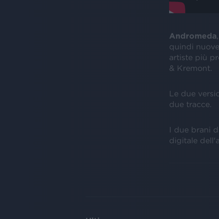
Andromeda
quindi nuove
artiste più p
& Kremont.
Le due versi
due tracce.
I due brani d
digitale dell