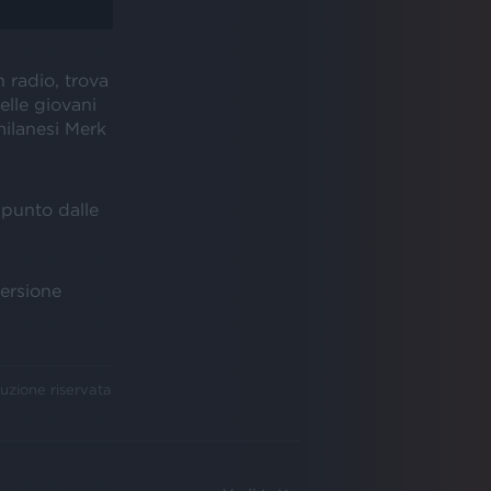
n radio, trova
lle giovani
milanesi Merk
punto dalle
versione
uzione riservata