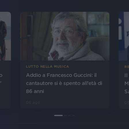
LUTTO NELLA MUSICA
R
o
Addio a Francesco Guccini: il
I
”
cantautore si è spento all’età di
M
86 anni
S
06 ago
0