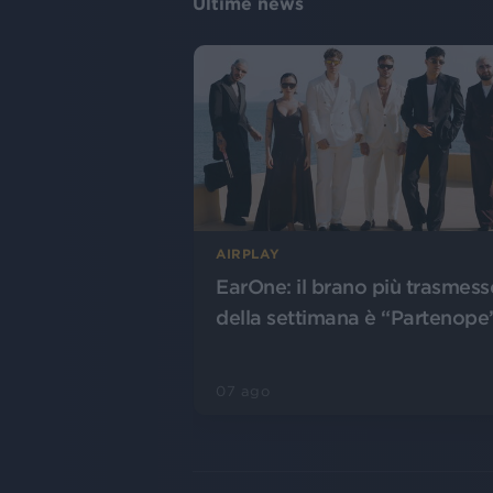
Ultime news
AIRPLAY
EarOne: il brano più trasmess
della settimana è “Partenope
07 ago