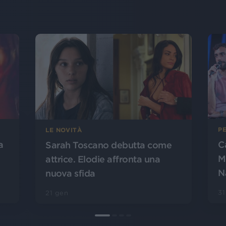
PE
LE NOVITÀ
a
C
Sarah Toscano debutta come
M
attrice. Elodie affronta una
Na
nuova sfida
31
21 gen