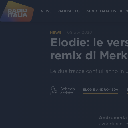
NEWS
PALINSESTO
RADIO ITALIA LIVE IL
08 apr 2020
NEWS
Elodie: le ve
remix di Mer
Le due tracce confluiranno in u
Scheda
ELODIE ANDROMEDA
artista
Andromeda
avrà due nuo