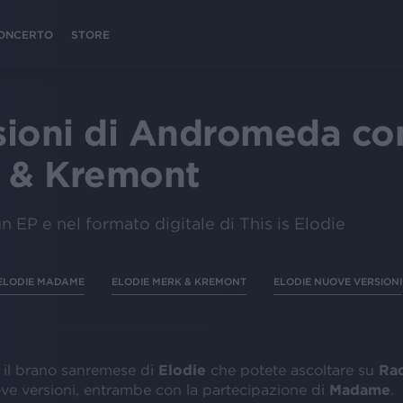
 CONCERTO
STORE
rsioni di Andromeda co
k & Kremont
n EP e nel formato digitale di This is Elodie
ELODIE MADAME
ELODIE MERK & KREMONT
ELODIE NUOVE VERSIONI
, il brano sanremese di
Elodie
che potete ascoltare su
Rad
ve versioni, entrambe con la partecipazione di
Madame
.