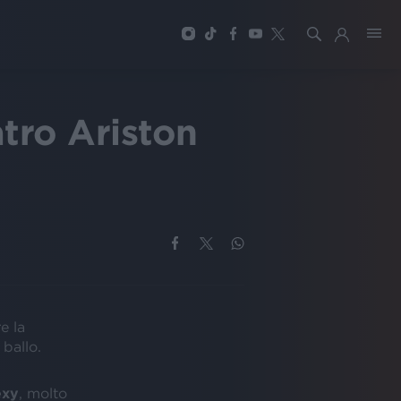
atro Ariston
re la
ballo.
exy
, molto