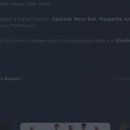
elle frange sulle spalle.
eguiti e ballati c'erano:
Guaranà
,
Nero Bali
,
Margarita
,
A
amico Mahmood).
a fatto subito sapere quanto è orgoglioso della sua
Elodi
ra Bizzoco
© Riprod