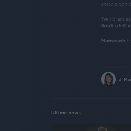
corto e con d
Tra i brani es
Soldi
(dell'
Marracash
h
di
Ma
Ultime news