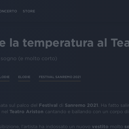
 CONCERTO
STORE
re la temperatura al Te
a sogno (e molto corto)
LODIE
ELODIE
FESTIVAL SANREMO 2021
nata sul palco del
Festival
di
Sanremo 2021
. Ha fatto sali
a
nel
Teatro Ariston
cantando e ballando con un corpo di 
ibizione, l’artista ha indossato un nuovo
vestito
molto
s