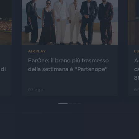
AIRPLAY
L
EarOne: il brano più trasmesso
A
 di
della settimana è “Partenope”
c
8
07 ago
0