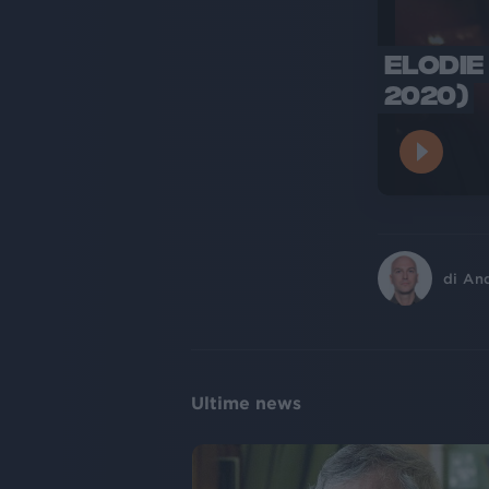
ELODIE
2020)
di
An
Ultime news