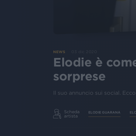
03 dic 2020
NEWS
Elodie è come
sorprese
Il suo annuncio sui social. Ecc
Scheda
ELODIE GUARANÀ
EL
artista