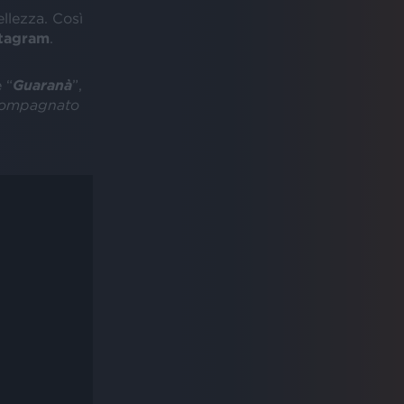
ellezza. Così
stagram
.
e “
Guaranà
”,
ccompagnato