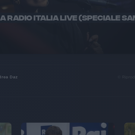
 A RADIO ITALIA LIVE (SPECIALE S
drea Daz
© Riprod