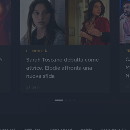
PE
LE NOVITÀ
a
C
Sarah Toscano debutta come
M
attrice. Elodie affronta una
Na
nuova sfida
31
21 gen
a con noi
Pubblicita'
Regolamenti
Mobile
Radio Italia Tv