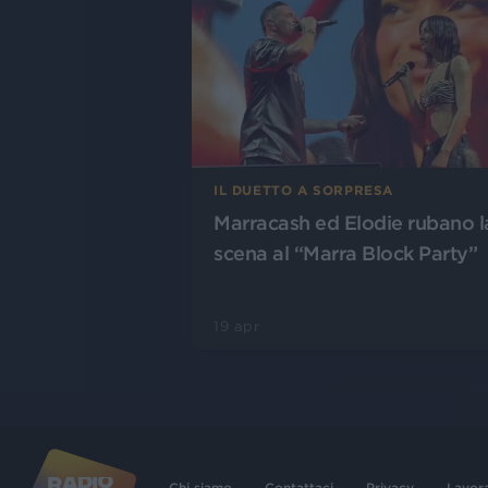
IL DUETTO A SORPRESA
Marracash ed Elodie rubano l
scena al “Marra Block Party”
19 apr
Chi siamo
Contattaci
Privacy
Lavor