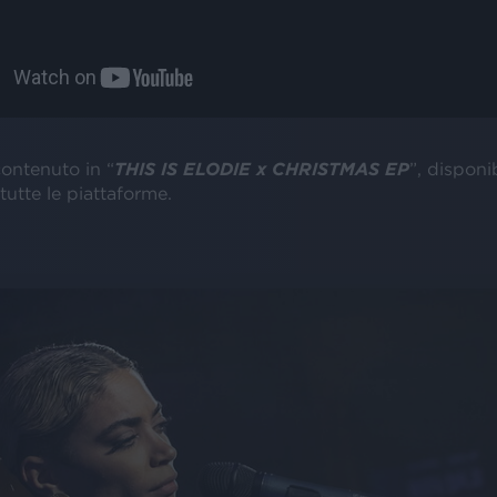
 contenuto in “
THIS IS ELODIE x CHRISTMAS EP
”, disponib
utte le piattaforme.