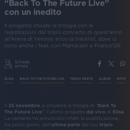
“Back To The Future Live”
con un inedito
Il progetto chiude la trilogia con le
registrazioni dal triplo concerto di quest’anno
all’Arena di Verona: ecco la tracklist, dove ci
sono anche i feat. con Marracash e Franco126
Scheda
artista
ELISA
BACK TO THE FUTURE LIVE
TERZA PARTE
ALBUM
RITORN
Il
25 novembre
si chiuderà la trilogia di “
Back To
The Future Live
”, l’ultimo progetto
dal vivo
di
Elisa
.
La cantante ha annunciato infatti la pubblicazione,
tra pochi giorni, dell’
ultima parte
del suo
triplo