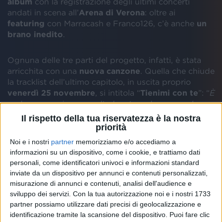
album
con la registrazione degli ultimi concerti
andati in scena all’
Arena di Verona
: oltre ai
featuring
con Marracash e Franco126, c’è anche
un
brano inedito
.
Ognuna delle tre parti del progetto, infatti, è stata
arricchita con una
nuova canzone
. Quella che chiude
la tracklist dell’ultimo capitolo, in uscita proprio
venerdì 25 novembre
, si intitola “
Tienimi con te
”: “
È
un brano a cui sono molto legata e che non vedo
l'ora di condividere con tutti voi
”.
Il rispetto della tua riservatezza è la nostra
priorità
L’inedito arriva al termine di altre
13 canzoni live
,
Noi e i nostri
partner
memorizziamo e/o accediamo a
tratte dal
triplo concerto
che Elisa ha tenuto
informazioni su un dispositivo, come i cookie, e trattiamo dati
all’Arena di Verona lo scorso maggio. “
Back To The
personali, come identificatori univoci e informazioni standard
Future Live - Part III
” sarà disponibile in
edizione
inviate da un dispositivo per annunci e contenuti personalizzati,
fisica
e in un numero di copie
limitato
, ma si può già
misurazione di annunci e contenuti, analisi dell'audience e
sviluppo dei servizi.
Con la tua autorizzazione noi e i nostri 1733
pre-ordinare
online.
partner possiamo utilizzare dati precisi di geolocalizzazione e
identificazione tramite la scansione del dispositivo. Puoi fare clic