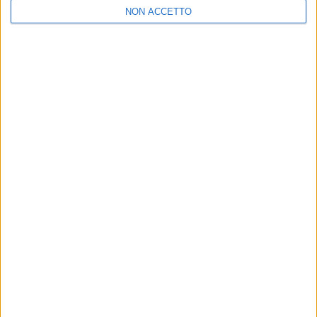
NON ACCETTO
“SOUN
CERTIFICAZIONI FIMI
Elisa
Olly: San Siro e Dall'Ara sold
Campo
out mentre "Tutta Vita" fa il
carri
nono platino
28 m
13 lug