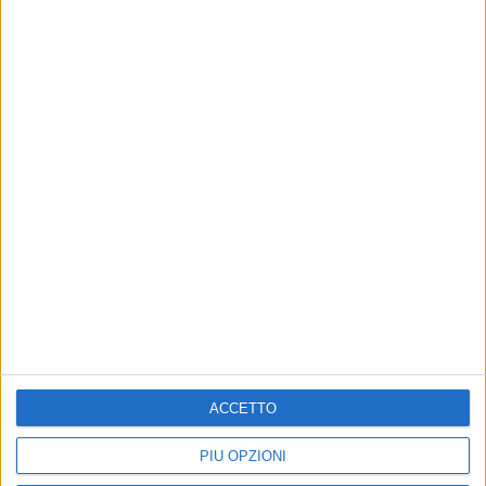
LUTTO NELLA MUSICA
REGO
Addio a Francesco Guccini: il
Il nu
cantautore si è spento all’età di
Mart
86 anni
Giov
06 ago
05 ag
ACCETTO
News correlate
Vedi tutte
PIÙ OPZIONI