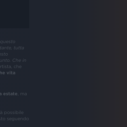
i questo
tante, tutta
esto
unto. Che in
rtista, che
he vita
a estate
, ma
à possibile
posto seguendo