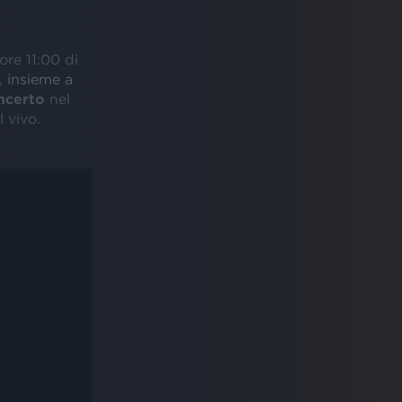
ore 11:00 di
e,
insieme a
ncerto
nel
 vivo.