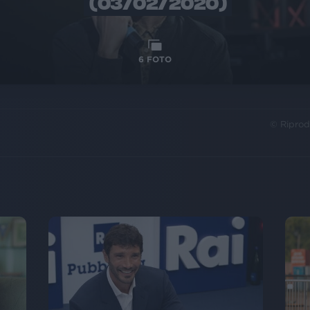
(03/02/2020)
6
FOTO
© Riprod