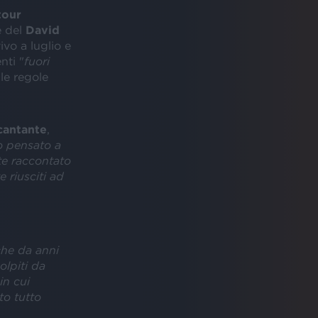
tour
 del
David
ivo a luglio e
nti "
fuori
lle regole
cantante
,
 pensato a
ete raccontato
e riusciti ad
che da anni
olpiti da
in cui
to tutto