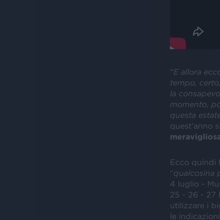
“
E allora ecc
tempo, certo,
la consapevol
momento, pot
questa estate
quest'anno s
meraviglios
Ecco quindi 
“
qualcosina 
4 luglio - Mu
25 - 26 - 27
utilizzare i 
le indicazion