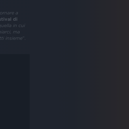
ornare a
tival di
uella in cui
iarci, ma
tti insieme
”.