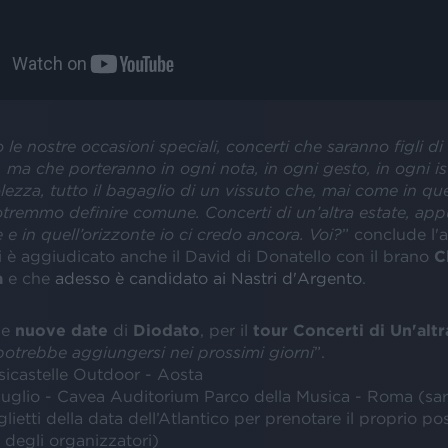
o le nostre occasioni speciali, concerti che saranno figli d
 ma che porteranno in ogni nota, in ogni gesto, in ogni is
ezza, tutto il bagaglio di un vissuto che, mai come in qu
remmo definire comune. Concerti di un’altra estate, app
 e in quell’orizzonte io ci credo ancora. Voi?
” conclude l'a
i è aggiudicato anche il David di Donatello con il brano
C
a
e che
adesso è candidato ai Nastri d'Argento
.
le
nuove date
di
Diodato
, per il
tour Concerti di Un'altr
potrebbe aggiungersi nei prossimi giorni
”.
sicastelle Outdoor - Aosta
 luglio - Cavea Auditorium Parco della Musica - Roma (sar
biglietti della data dell’Atlantico per prenotare il proprio 
i degli organizzatori)