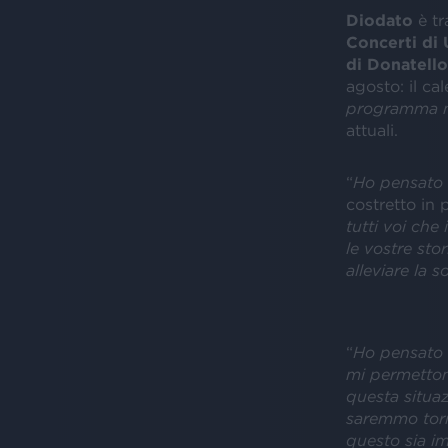
Diodato
è tr
Concerti di 
di Donatello
agosto: il c
programma ne
attuali.
“
Ho pensato 
costretto in 
tutti voi che
le vostre stor
alleviare la s
“
Ho pensato a
mi permettono
questa situa
saremmo torn
questo sia im