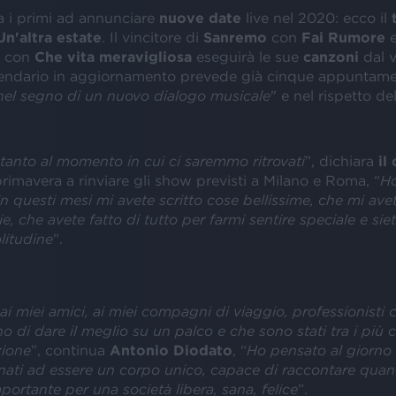
a i primi ad annunciare
nuove
date
live nel 2020: ecco il
Un'altra estate
. Il vincitore di
Sanremo
con
Fai
Rumore
e
con
Che vita meravigliosa
eseguirà le sue
canzoni
dal v
alendario in aggiornamento prevede già cinque appuntame
l segno di un nuovo dialogo musicale
" e nel rispetto de
tanto al momento in cui ci saremmo ritrovati
”, dichiara
il
primavera a rinviare gli show previsti a Milano e Roma, “
Ho
 in questi mesi mi avete scritto cose bellissime, che mi av
ie, che avete fatto di tutto per farmi sentire speciale e siet
olitudine
”.
i miei amici, ai miei compagni di viaggio, professionisti 
 di dare il meglio su un palco e che sono stati tra i più c
zione
”, continua
Antonio
Diodato
, “
Ho pensato al giorno 
ati ad essere un corpo unico, capace di raccontare quan
portante per una società libera, sana, felice
”.