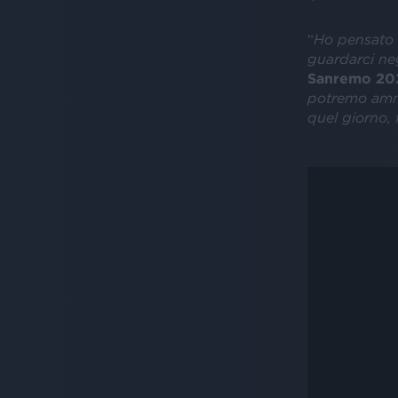
“
Ho pensato 
guardarci neg
Sanremo 20
potremo ammas
quel giorno, 