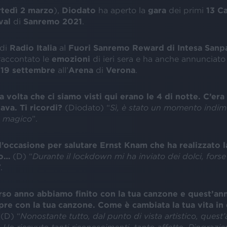
tedì 2 marzo
),
Diodato
ha aperto la
gara
dei primi
13 C
val
di
Sanremo 2021
.
di
Radio Italia
al
Fuori Sanremo Reward di Intesa Sanp
raccontato le
emozioni
di ieri sera e ha anche annunciato 
l
19 settembre
all’
Arena
di
Verona
.
a volta che ci siamo visti qui erano le 4 di notte. C’era
ava. Ti ricordi?
(Diodato) “
Sì, è stato un momento indime
 magico
”.
’occasione per salutare Ernst Knam che ha realizzato l
so…
(D) “
Durante il lockdown mi ha inviato dei dolci, forse
"
.
rso anno abbiamo finito con la tua canzone e quest’a
pre con la tua canzone. Come è cambiata la tua vita in 
(D) “
Nonostante tutto, dal punto di vista artistico, quest