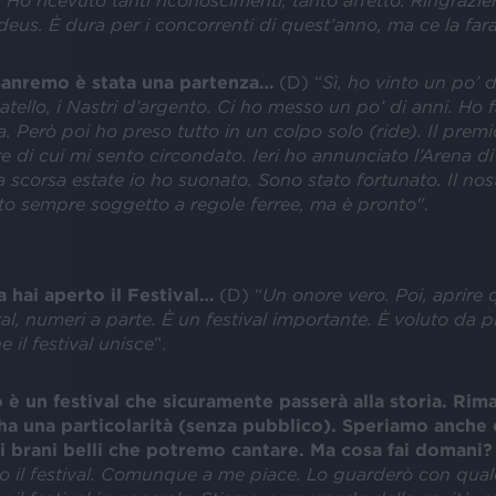
. Ho ricevuto tanti riconoscimenti, tanto affetto. Ringrazie
us. È dura per i concorrenti di quest’anno, ma ce la far
Sanremo è stata una partenza…
(D) “
Sì, ho vinto un po’ d
tello, i Nastri d’argento. Ci ho messo un po’ di anni. Ho 
. Però poi ho preso tutto in un colpo solo (ride). Il prem
e di cui mi sento circondato. Ieri ho annunciato l’Arena di
 scorsa estate io ho suonato. Sono stato fortunato. Il nos
ato sempre soggetto a regole ferree, ma è pronto"
.
ra hai aperto il Festival…
(D) “
Un onore vero. Poi, aprire 
al, numeri a parte. È un festival importante. È voluto da p
 il festival unisce
”.
è un festival che sicuramente passerà alla storia. Rim
 ha una particolarità (senza pubblico). Speriamo anche 
i brani belli che potremo cantare. Ma cosa fai domani?
o il festival. Comunque a me piace. Lo guarderò con qua