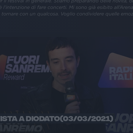
er il festival in generale. Stiamo preparando delle novità, ol
è l’intenzione di fare concerti. Mi sono già esibito all’Aren
o tornare con un qualcosa. Voglio condividere quelle emoz
ISTA A DIODATO(03/03/2021)