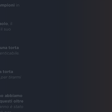
ampioni
in
aolo
, il
il suo
 una torta
nticabile.
a torta
 per tirarmi
nno abbiamo
questi oltre
’anno è stato