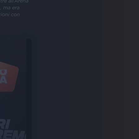
tre all’Arena
a, ma era
ioni con