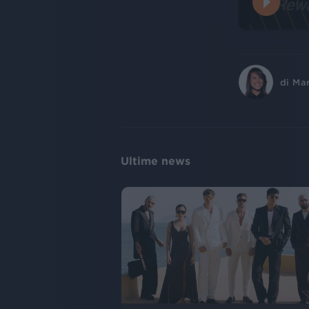
di
Ma
Ultime news