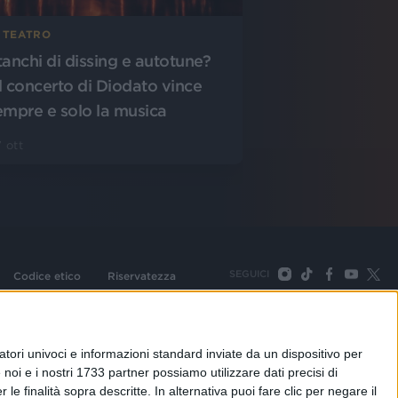
N TEATRO
tanchi di dissing e autotune?
l concerto di Diodato vince
empre e solo la musica
 ott
SEGUICI
Codice etico
Riservatezza
093 Cologno Monzese (Mi) |Tel. +39 02 254441 | Fax +39
TORNA SU
tori univoci e informazioni standard inviate da un dispositivo per
noi e i nostri 1733 partner possiamo utilizzare dati precisi di
le finalità sopra descritte. In alternativa puoi fare clic per negare il