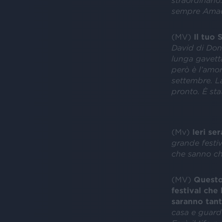
straordinario
sempre Amade
(MV)
Il tuo 
David di Dona
lunga gavetta
però è l’amor
settembre. La
pronto. È st
(Mv)
Ieri se
grande festiv
che sanno che
(MV)
Questo 
festival che
saranno tant
casa e guard