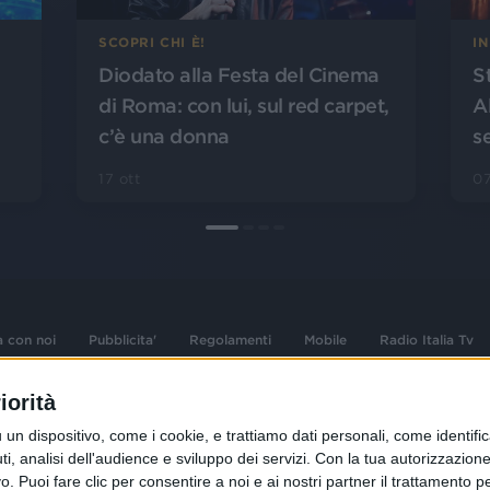
SCOPRI CHI È!
I
Diodato alla Festa del Cinema
S
di Roma: con lui, sul red carpet,
A
c’è una donna
s
17 ott
07
a con noi
Pubblicita'
Regolamenti
Mobile
Radio Italia Tv
iorità
 opere dell'ingegno
Sede Amministrativa: Viale Europa 49, 20
dispositivo, come i cookie, e trattiamo dati personali, come identifica
i d'autore e dei diritti
02 25444220
, analisi dell'audience e sviluppo dei servizi.
Con la tua autorizzazione 
.F. e n° iscrizione
 Puoi fare clic per consentire a noi e ai nostri partner il trattamento per 
Sede Legale: Via Savona 97, 20144 Milano
istrata n°286 - 3 Aprile