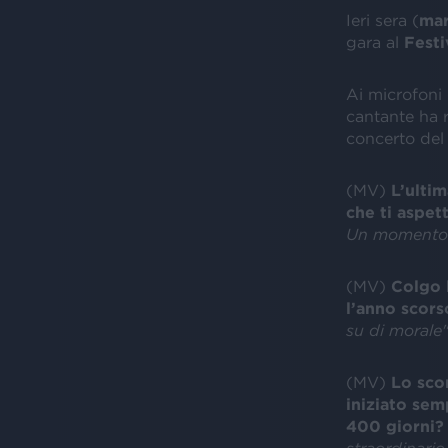
Ieri sera (
mar
gara al
Festi
Ai microfoni 
cantante ha 
concerto de
(MV)
L’ultim
che ti aspett
Un momento
(MV)
Colgo l
l’anno scor
su di morale
(MV)
Lo sco
iniziato sem
400 giorni?