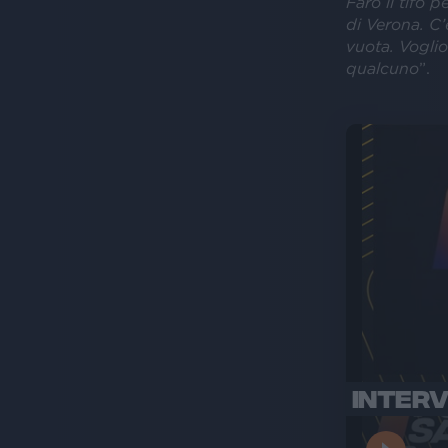
Farò il tifo p
di Verona. C’
vuota. Vogli
qualcuno
”.
INTERV