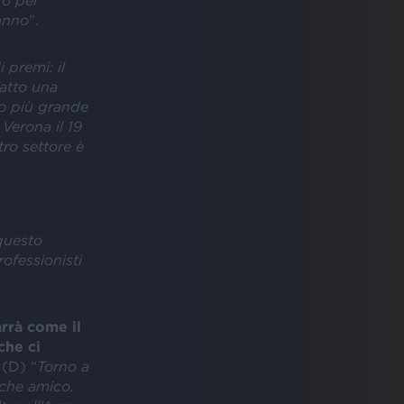
rò per
anno
”.
i premi: il
fatto una
io più grande
 Verona il 19
tro settore è
questo
rofessionisti
arrà come il
che ci
(D) “
Torno a
lche amico.