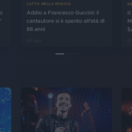
LUTTO NELLA MUSICA
R
o
Addio a Francesco Guccini: il
I
”
cantautore si è spento all’età di
M
86 anni
S
06 ago
0