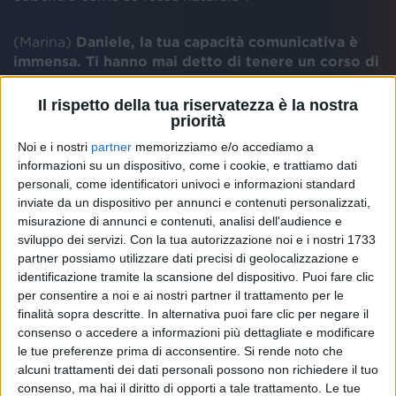
(Marina)
Daniele, la tua capacità comunicativa è
immensa. Ti hanno mai detto di tenere un corso di
comunicazione?
(Daniele) “
Grazie per il
complimento, ma penso che non saprei insegnare.
Il rispetto della tua riservatezza è la nostra
Saprei forse spiegare come è bello raccontare le
priorità
storie
”.
Noi e i nostri
partner
memorizziamo e/o accediamo a
informazioni su un dispositivo, come i cookie, e trattiamo dati
(Marco)
Ti sei circondato da grandi musicisti.
personali, come identificatori univoci e informazioni standard
inviate da un dispositivo per annunci e contenuti personalizzati,
Come è nata tutta la collaborazione con Fabio
misurazione di annunci e contenuti, analisi dell'audience e
Rondanini?
(Daniele) “
Pensa che quando Rondanini
sviluppo dei servizi.
Con la tua autorizzazione noi e i nostri 1733
ha finito di registrare la batteria, ci siamo abbracciati:
partner possiamo utilizzare dati precisi di geolocalizzazione e
molto, molto emozionante. Gli ho raccontato per 20
identificazione tramite la scansione del dispositivo. Puoi fare clic
minuti di seguito quello che avevo pensato. Lui poi è
per consentire a noi e ai nostri partner il trattamento per le
partito e non ha più mollato. La batteria aiuta a
finalità sopra descritte. In alternativa puoi fare clic per negare il
raccontare
”.
consenso o accedere a informazioni più dettagliate e modificare
le tue preferenze prima di acconsentire.
Si rende noto che
alcuni trattamenti dei dati personali possono non richiedere il tuo
consenso, ma hai il diritto di opporti a tale trattamento. Le tue