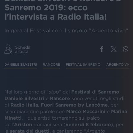
Sanremo 2019: ecco
l'intervista a Radio Italia!
In gara al Festival con il singolo "Argento vivo"
Scheda
artista
DANIELE SILVESTRI
RANCORE
FESTIVAL SANREMO
ARGENTO VIVO
Nel loro giorno di “
stop
” dal
Festival
di
Sanremo
,
Daniele Silvestri
e
Rancore
sono venuti negli studi
di
Radio Italia
,
Fuori Sanremo by Lancôme
, per
scambiare due parole con
Marco Maccarini
e
Marina
Minetti
. I due artisti torneranno sul palco
dell’
Ariston
domani sera (
venerdì 8 febbraio
), per
la
serata
dei
duetti
, e canteranno “
Argento