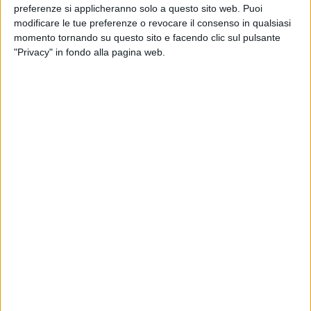
preferenze si applicheranno solo a questo sito web. Puoi
modificare le tue preferenze o revocare il consenso in qualsiasi
momento tornando su questo sito e facendo clic sul pulsante
"Privacy" in fondo alla pagina web.
(Marina)
Per la storia che hai raccontato in
“Argento Vivo”, ha ricevuto tanti “grazie” da
insegnanti, genitori, ragazzi. Ti sei messo in
ascolto degli altri… come hai fatto?
(Daniele) “
L’ho