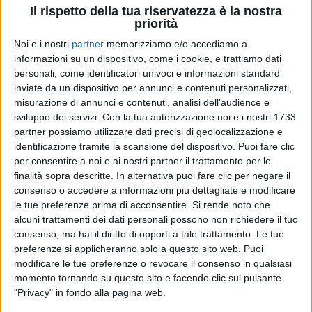
Il rispetto della tua riservatezza è la nostra
priorità
Noi e i nostri
partner
memorizziamo e/o accediamo a
informazioni su un dispositivo, come i cookie, e trattiamo dati
personali, come identificatori univoci e informazioni standard
inviate da un dispositivo per annunci e contenuti personalizzati,
misurazione di annunci e contenuti, analisi dell'audience e
sviluppo dei servizi.
Con la tua autorizzazione noi e i nostri 1733
partner possiamo utilizzare dati precisi di geolocalizzazione e
identificazione tramite la scansione del dispositivo. Puoi fare clic
per consentire a noi e ai nostri partner il trattamento per le
finalità sopra descritte. In alternativa puoi fare clic per negare il
consenso o accedere a informazioni più dettagliate e modificare
01 feb 2022
SANREMO 2022
le tue preferenze prima di acconsentire.
Si rende noto che
alcuni trattamenti dei dati personali possono non richiedere il tuo
Noemi a Radio Italia: "Mahmood è
consenso, ma hai il diritto di opporti a tale trattamento. Le tue
generoso"
preferenze si applicheranno solo a questo sito web. Puoi
Mahmood è fra gli autori di Ti amo non lo so dire, il
modificare le tue preferenze o revocare il consenso in qualsiasi
brano con cui Noemi si presenta al Festival per la
momento tornando su questo sito e facendo clic sul pulsante
settima volta
"Privacy" in fondo alla pagina web.