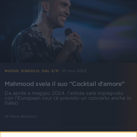
01 nov 2023
NUOVO SINGOLO, DAL 3/11
Mahmood svela il suo “Cocktail d’amore”
Da aprile a maggio 2024, l'artista sarà impegnato
con l'European tour (è previsto un concerto anche in
Italia)
di
Mara Bizzoco