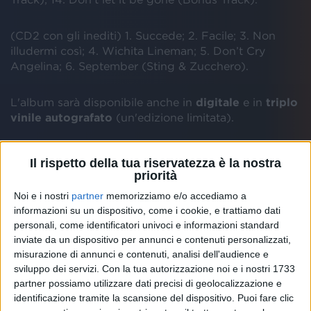
(CD2 con gli inediti) 1. Succede; 2. Facile; 3. Non
illudermi così; 4. Wichita Lineman; 5. Don’t Cry
Angelina; 6. September (Sting & Zucchero).
L'album sarà disponibile anche in
digitale
e in
triplo
vinile autografato
(un'edizione limitata).
In attesa dell'uscita di D.O.C. Deluxe, vi ricordiamo le
Il rispetto della tua riservatezza è la nostra
"nuove"
14 date
di Zucchero all'
Arena di Verona
.
priorità
Noi e i nostri
partner
memorizziamo e/o accediamo a
Il cantante avrebbe dovuto tenere questi concerti lo
informazioni su un dispositivo, come i cookie, e trattiamo dati
scorso settembre
: li ha dovuti rimandare ad
aprile
e
personali, come identificatori univoci e informazioni standard
a
maggio 2021
a causa del
Covid
.
inviate da un dispositivo per annunci e contenuti personalizzati,
misurazione di annunci e contenuti, analisi dell'audience e
sviluppo dei servizi.
Con la tua autorizzazione noi e i nostri 1733
Ecco il nuovo
calendario
:
partner possiamo utilizzare dati precisi di geolocalizzazione e
identificazione tramite la scansione del dispositivo. Puoi fare clic
23 aprile 2021 - Arena di Verona (recupero data