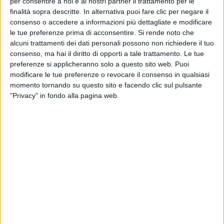
per consentire a noi e ai nostri partner il trattamento per le
del 22 settembre 2020)
finalità sopra descritte. In alternativa puoi fare clic per negare il
consenso o accedere a informazioni più dettagliate e modificare
le tue preferenze prima di acconsentire.
Si rende noto che
24 aprile 2021 - Arena di Verona (recupero data
alcuni trattamenti dei dati personali possono non richiedere il tuo
del 23 settembre 2020)
consenso, ma hai il diritto di opporti a tale trattamento. Le tue
preferenze si applicheranno solo a questo sito web. Puoi
25 aprile 2021 - Arena di Verona (recupero data
modificare le tue preferenze o revocare il consenso in qualsiasi
del 24 settembre 2020)
momento tornando su questo sito e facendo clic sul pulsante
"Privacy" in fondo alla pagina web.
27 aprile 2021 - Arena di Verona (recupero data
del 25 settembre 2020)
28 aprile 2021 - Arena di Verona (recupero data
del 26 settembre 2020)
29 aprile 2021 - Arena di Verona (recupero data
del 27 settembre 2020)
30 aprile 2021 - Arena di Verona (recupero data