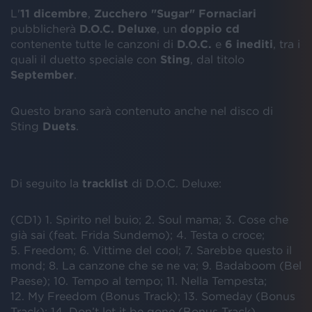
L'
11 dicembre
,
Zucchero "Sugar" Fornaciari
pubblicherà
D.O.C. Deluxe
, un
doppio cd
contenente tutte le canzoni di
D.O.C.
e
6 inediti
, tra i
quali il duetto speciale con
Sting
, dal titolo
September
.
Questo brano sarà contenuto anche nel disco di
Sting
Duets
.
Di seguito la
tracklist
di D.O.C. Deluxe:
(CD1) 1. Spirito nel buio; 2. Soul mama; 3. Cose che
già sai (feat. Frida Sundemo); 4. Testa o croce;
5. Freedom; 6. Vittime del cool; 7. Sarebbe questo il
mond; 8. La canzone che se ne va; 9. Badaboom (Bel
Paese); 10. Tempo al tempo; 11. Nella Tempesta;
12. My Freedom (Bonus Track); 13. Someday (Bonus
Track); 14. Don’t let it be gone (Bonus Track).