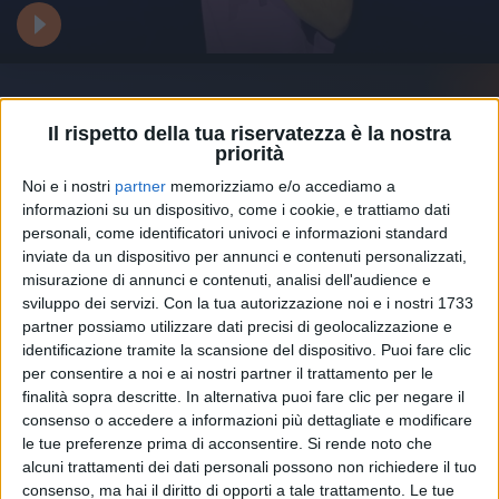
Tocca alla
canzone manifesto
dell'ultimo progetto
Il rispetto della tua riservatezza è la nostra
discografico dei Thegiornalisti “
Love
” ed ecco che il
priorità
pubblico si fa trascinare nei versi “
Le tue foto mi
uccidono, love. I tuoi baci guariscono, love
”. “
È
Noi e i nostri
partner
memorizziamo e/o accediamo a
strano un concerto di lunedì, quanto siete belli
”, dice
informazioni su un dispositivo, come i cookie, e trattiamo dati
Tommaso che introduce “
Controllo
” a modo suo:
personali, come identificatori univoci e informazioni standard
“
Nella vita ricerco sempre l’equilibrio tra sfasciarsi e
inviate da un dispositivo per annunci e contenuti personalizzati,
stare bene
”.
misurazione di annunci e contenuti, analisi dell'audience e
sviluppo dei servizi.
Con la tua autorizzazione noi e i nostri 1733
partner possiamo utilizzare dati precisi di geolocalizzazione e
Siamo arrivati in fretta al primo
momento acustico
.
identificazione tramite la scansione del dispositivo. Puoi fare clic
Paradiso
fischietta
“
alla
Ennio Morricone
” un
per consentire a noi e ai nostri partner il trattamento per le
motivetto immediatamente riconoscibile a tutti. Sono
finalità sopra descritte. In alternativa puoi fare clic per negare il
le prime note de “
La Luna e la Gatta
”, il successo
consenso o accedere a informazioni più dettagliate e modificare
scritto da lui per
Takagi & Ketra
e che l'ha visto
le tue preferenze prima di acconsentire.
Si rende noto che
formare i
Barbooodos
insieme a
Jovanotti
e
alcuni trattamenti dei dati personali possono non richiedere il tuo
Calcutta
.
consenso, ma hai il diritto di opporti a tale trattamento. Le tue