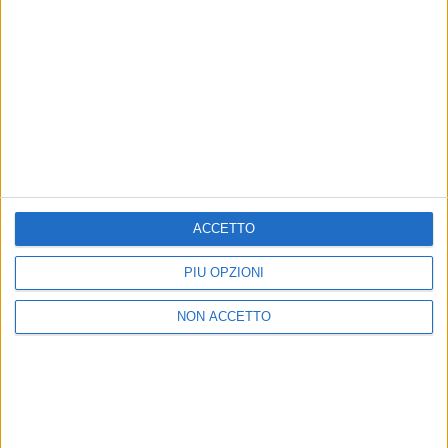
COSA TI SEI PERSO SE NON SEI MAI STATO
A UN CONCERTO DEI THEGIORNALISTI
ACCETTO
PIÙ OPZIONI
NON ACCETTO
PHOTOGALLERY
THEGIORNALISTI A RADIO ITALIA
LIVE (11^ STAGIONE)