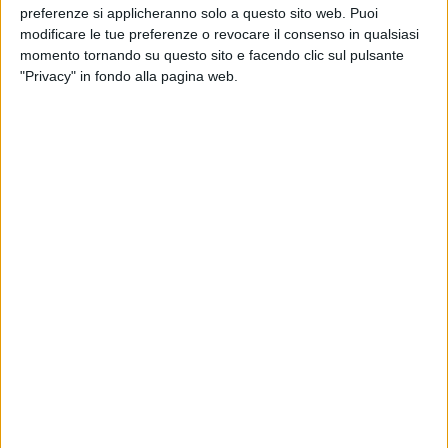
preferenze si applicheranno solo a questo sito web. Puoi
modificare le tue preferenze o revocare il consenso in qualsiasi
momento tornando su questo sito e facendo clic sul pulsante
"Privacy" in fondo alla pagina web.
COSA TI SEI PERSO SE NON SEI MAI STATO
A UN CONCERTO DEI THEGIORNALISTI
“
Chi vuole salire sul palco per '
Da sola (In the
Night)
'?
”.
Laura e Ilenia
, due fan tra il pubblico, non
se lo fanno ripetere due volte e ne approfittano per
un duetto con la band.