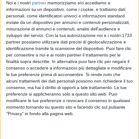
Noi e i nostri
partner
memorizziamo e/o accediamo a
comunicare
”.
informazioni su un dispositivo, come i cookie, e trattiamo dati
personali, come identificatori univoci e informazioni standard
Francesca, perché hai tagliato i capelli?
inviate da un dispositivo per annunci e contenuti personalizzati,
misurazione di annunci e contenuti, analisi dell'audience e
sviluppo dei servizi.
Con la tua autorizzazione noi e i nostri 1733
“
Sicuramente è bello tagliarsi i capelli dopo un anno
partner possiamo utilizzare dati precisi di geolocalizzazione e
così, sembra un segno di vita nuova e poi c’è
identificazione tramite la scansione del dispositivo. Puoi fare clic
un’associazione che raccoglie i capelli donati da
per consentire a noi e ai nostri partner il trattamento per le
donne che se li tagliano per darli a donne che li
finalità sopra descritte. In alternativa puoi fare clic per negare il
hanno persi per problemi di salute e quindi ho
consenso o accedere a informazioni più dettagliate e modificare
aderito a questo progetto
”.
le tue preferenze prima di acconsentire.
Si rende noto che
alcuni trattamenti dei dati personali possono non richiedere il tuo
Sono lontani i tempi in cui Francesca arrivava solo
consenso, ma hai il diritto di opporti a tale trattamento. Le tue
con una T-shirt…
preferenze si applicheranno solo a questo sito web. Puoi
modificare le tue preferenze o revocare il consenso in qualsiasi
momento tornando su questo sito e facendo clic sul pulsante
“
Per quanto riguarda il mio look, ogni sera ci sarà
"Privacy" in fondo alla pagina web.
qualcosa di diverso che racconta la mia natura, sia la
chiave romantica che quella rock
”.