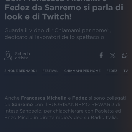
Fedez da Sanremo si parla di
look e di Twitch!
Guarda il video di “Chiamami per nome”,
dedicato ai lavoratori dello spettacolo
Scheda
artista
SIMONE BERNARDI
FESTIVAL
CHIAMAMI PER NOME
FEDEZ
TWI
Anche
Francesca Michelin
e
Fedez
si sono collegati
da
Sanremo
con il FUORISANREMO REWARD di
Intesa Sanpaolo, per chiacchierare con Paoletta ed
Enzo Miccio in diretta radio/video su Radio Italia.