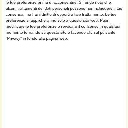
le tue preferenze prima di acconsentire.
Si rende noto che
alcuni trattamenti dei dati personali possono non richiedere il tuo
consenso, ma hai il diritto di opporti a tale trattamento. Le tue
preferenze si applicheranno solo a questo sito web. Puoi
modificare le tue preferenze o revocare il consenso in qualsiasi
Su
Radio Italia solomusicaitaliana
, nelle prossime
momento tornando su questo sito e facendo clic sul pulsante
ore, arriverà anche il
nuovo singolo
“
Sesso e
"Privacy" in fondo alla pagina web.
architettura
”: groove, esoticità e tanta sicilianità
sono gli ingredienti di un pezzo irresistibile che fa
venire voglia di ballare, mentre il testo prova a
raccontare con nuove prospettive le difficoltà nelle
relazioni di coppia.
Questo il calendario del “
Club Tour 2023
” di
Colapesce Dimartino
:
Giovedì 23 novembre 2023 || Bologna @ Estragon
Giovedì 30 novembre 2023 || Napoli @ Casa della
Musica