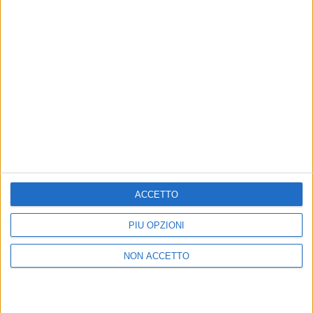
Un post condiviso da colapesce (@colapesce)
di
Andrea Daz
© Riproduzione riservata
ACCETTO
Ultime news
Vedi tutte
PIÙ OPZIONI
NON ACCETTO