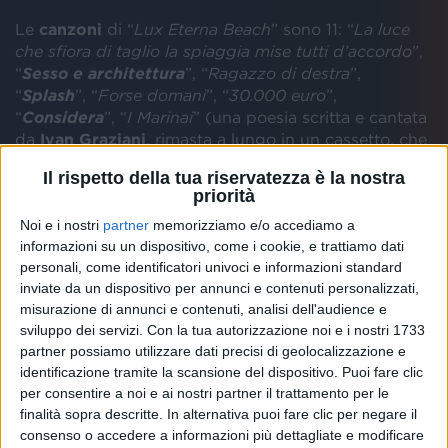
Le
canzoni
di “
Lux Eterna Beach
” sono 11: “
La luce
che sfiora di taglio la spiaggia mise tutti d’accordo
”,
“
Sesso e architettura
”, “
Ragazzo di destra
”,
“
Splash
”, “
Forse domani
”, “
30.000 euro
”,
“
Considera
”, “
I Marinai
” (una poesia scritta e cantata
da
Ivan Graziani
, rimasta a lungo in un cassetto, che
la famiglia del grande artista ha voluto fosse
Il rispetto della tua riservatezza è la nostra
completata dai due cantautori, “
Cose da
priorità
pazzi
”,“
Neanche con Dio
” e “
Lux Eterna Beach”
.
Noi e i nostri
partner
memorizziamo e/o accediamo a
informazioni su un dispositivo, come i cookie, e trattiamo dati
personali, come identificatori univoci e informazioni standard
inviate da un dispositivo per annunci e contenuti personalizzati,
misurazione di annunci e contenuti, analisi dell'audience e
sviluppo dei servizi.
Con la tua autorizzazione noi e i nostri 1733
partner possiamo utilizzare dati precisi di geolocalizzazione e
identificazione tramite la scansione del dispositivo. Puoi fare clic
per consentire a noi e ai nostri partner il trattamento per le
COLAPESCE DIMARTINO - SPLASH!
finalità sopra descritte. In alternativa puoi fare clic per negare il
(#RILIVE 2023)
consenso o accedere a informazioni più dettagliate e modificare