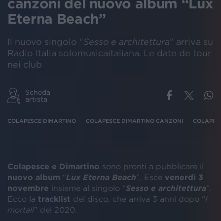
canzoni del nuovo album “Lux
Eterna Beach”
Il nuovo singolo “
Sesso e architettura
” arriva su
Radio Italia solomusicaitaliana. Le date de tour
nei club
Scheda
artista
COLAPESCE DIMARTINO
COLAPESCE DIMARTINO CANZONI
COLAPES
Colapesce e Dimartino
sono pronti a pubblicare il
nuovo album
“
Lux Eterna Beach
”. Esce
venerdì 3
novembre
insieme al singolo “
Sesso e architettura
”.
Ecco la
tracklist
del disco, che arriva 3 anni dopo “
I
mortali
” del 2020.