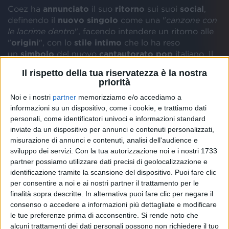
Coez ha
annunciato
il suo
ritorno
sui suoi
social
,
definendo il
nuovo singolo
come una "
canzone con
le lacrime dentro
", facendo intendere un ritorno alle
"
origini
", con lo
stile intimo
che lo ha reso
un
simbolo
del nuovo
cantautorato
pop
italiano. Il
teaser
postato dal cantautore vede
Coez
Il rispetto della tua riservatezza è la nostra
passeggiare all'interno di un
aeroporto
, con lo zaino
priorità
in spalla, pronto per una
nuova avventura
, simbolica
Noi e i nostri
partner
memorizziamo e/o accediamo a
e musicale: "
Questi ultimi anni sono stati un bel
informazioni su un dispositivo, come i cookie, e trattiamo dati
Volare, fra alti e bassi non ho mai perso la rotta. Si
personali, come identificatori univoci e informazioni standard
ritorna a terra con una nuova canzone
" ha scritto
inviate da un dispositivo per annunci e contenuti personalizzati,
come didascalia del post, giocando sulla parola
misurazione di annunci e contenuti, analisi dell'audience e
"
Volare
", il titolo del suo
album
del 2021, nonché il
sviluppo dei servizi.
Con la tua autorizzazione noi e i nostri 1733
suo
ultimo disco
solista.
partner possiamo utilizzare dati precisi di geolocalizzazione e
identificazione tramite la scansione del dispositivo. Puoi fare clic
per consentire a noi e ai nostri partner il trattamento per le
finalità sopra descritte. In alternativa puoi fare clic per negare il
consenso o accedere a informazioni più dettagliate e modificare
le tue preferenze prima di acconsentire.
Si rende noto che
alcuni trattamenti dei dati personali possono non richiedere il tuo