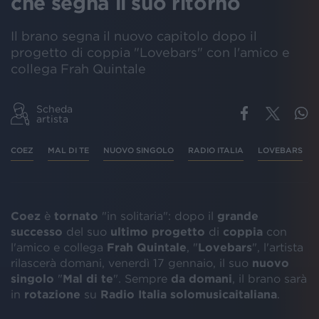
che segna il suo ritorno
Il brano segna il nuovo capitolo dopo il
progetto di coppia "Lovebars" con l'amico e
collega Frah Quintale
Scheda
artista
COEZ
MAL DI TE
NUOVO SINGOLO
RADIO ITALIA
LOVEBARS
Coez
è
tornato
"in solitaria": dopo il
grande
successo
del suo
ultimo progetto
di
coppia
con
l'amico e collega
Frah Quintale
, "
Lovebars
", l'artista
rilascerà domani, venerdì 17 gennaio, il suo
nuovo
singolo
"
Mal di te
". Sempre
da domani
, il brano sarà
in
rotazione
su
Radio Italia solomusicaitaliana
.