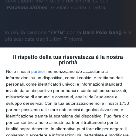
degli album che in quella dei singoli. La sua
“
Paranoia airlines
” è volata subito in vetta.
In più, la canzone “
TVTB
” con la
Dark Polo Gang
è la
più scaricata degli ultimi 7 giorni.
Il rispetto della tua riservatezza è la nostra
priorità
La
nostra
“
Radio Italia Love 2019
” è invece la
compilation più venduta
per la seconda volta di fila.
Noi e i nostri
partner
memorizziamo e/o accediamo a
Firmata dall'etichetta guidata da Stefano
informazioni su un dispositivo, come i cookie, e trattiamo dati
Contestabile “
Solomusicaitaliana
”, è uscita venerdì
personali, come identificatori univoci e informazioni standard
18 gennaio ed è il regalo perfetto per
San Valentino
.
inviate da un dispositivo per annunci e contenuti personalizzati,
Al suo interno, infatti, trovate tutte le canzoni
misurazione di annunci e contenuti, analisi dell'audience e
sviluppo dei servizi.
Con la tua autorizzazione noi e i nostri 1733
d'amore del momento nel panorama italiano.
partner possiamo utilizzare dati precisi di geolocalizzazione e
identificazione tramite la scansione del dispositivo. Puoi fare clic
per consentire a noi e ai nostri partner il trattamento per le
Anche Fedez è presente in “
Radio Italia Love 2019
”,
finalità sopra descritte. In alternativa puoi fare clic per negare il
con la sua dolcissima “
Prima di ogni cosa
” dedicata
consenso o accedere a informazioni più dettagliate e modificare