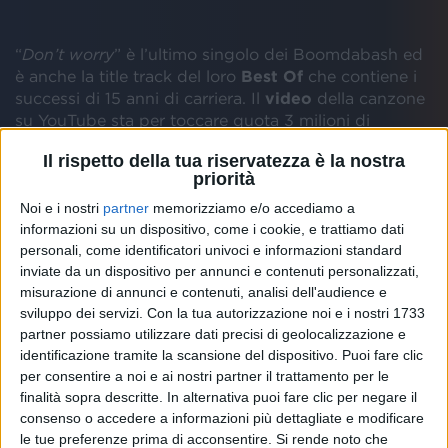
“
Don’t worry
” è l’ultimo singolo dei Boomdabash ed
è anche la title track del loro
Best Of
che contiene i
successi di 15 anni di carriera. Il
video
della canzone
su YouTube sta per toccare quota 3 milioni di
visualizzazioni.
Il rispetto della tua riservatezza è la nostra
priorità
Noi e i nostri
partner
memorizziamo e/o accediamo a
informazioni su un dispositivo, come i cookie, e trattiamo dati
personali, come identificatori univoci e informazioni standard
inviate da un dispositivo per annunci e contenuti personalizzati,
misurazione di annunci e contenuti, analisi dell'audience e
sviluppo dei servizi.
Con la tua autorizzazione noi e i nostri 1733
partner possiamo utilizzare dati precisi di geolocalizzazione e
identificazione tramite la scansione del dispositivo. Puoi fare clic
per consentire a noi e ai nostri partner il trattamento per le
finalità sopra descritte. In alternativa puoi fare clic per negare il
consenso o accedere a informazioni più dettagliate e modificare
le tue preferenze prima di acconsentire.
Si rende noto che