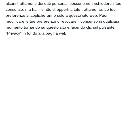
alcuni trattamenti dei dati personali possono non richiedere il tuo
consenso, ma hai il diritto di opporti a tale trattamento. Le tue
preferenze si applicheranno solo a questo sito web. Puoi
modificare le tue preferenze o revocare il consenso in qualsiasi
momento tornando su questo sito e facendo clic sul pulsante
"Privacy" in fondo alla pagina web.
Sul secondo gradino del
podio
della classifica delle
canzoni più suonate dalle radio questa settimana c’è
“
Volente o nolente
” di
Ligabue feat. Elisa
e sul terzo
c’è “
Contatto
” dei
Negramaro
.
Nella
top ten
ci sono altri tre brani italiani: “
Scooby
Doo
” dei
Pinguini Tattici Nucleari
occupa il quinto
posto, “
Bella storia
” di
Fedez
il sesto e “
Parli parli
” di
Carl Brave feat. Elodie
il decimo.
di
Simone Bernardi
© Riproduzione riservata