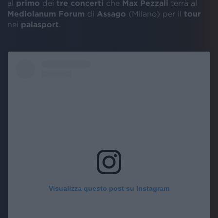
al
primo
dei
tre
concerti
che
Max Pezzali
terrà al
Mediolanum Forum
di
Assago
(Milano) per il
tour
nei
palasport
.
Visualizza questo post su Instagram