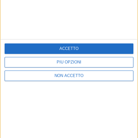
Forum anche stasera (
29 novembre
) e domani (
30
novembre
). Domani sera,
Radio Italia
solomusicaitaliana
sarà presente e trasmetterà il
concerto con il commento di
Fiorella Felisatti
.
ACCETTO
PIÙ OPZIONI
NON ACCETTO
CHIARA FERRAGNI CANTA MAX PEZZALI