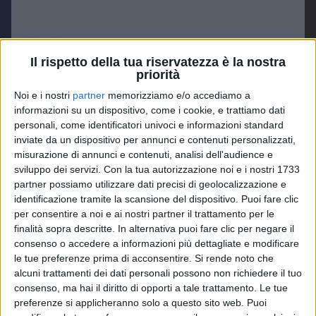
Il rispetto della tua riservatezza è la nostra
priorità
Noi e i nostri
partner
memorizziamo e/o accediamo a
informazioni su un dispositivo, come i cookie, e trattiamo dati
Un post condiviso da Chiara Ferragni ✨ (@chiaraferragni)
personali, come identificatori univoci e informazioni standard
inviate da un dispositivo per annunci e contenuti personalizzati,
misurazione di annunci e contenuti, analisi dell'audience e
sviluppo dei servizi.
Con la tua autorizzazione noi e i nostri 1733
Radio
Italia
solomusicaitaliana
è
radio
ufficiale
partner possiamo utilizzare dati precisi di geolocalizzazione e
della tournée.
identificazione tramite la scansione del dispositivo. Puoi fare clic
per consentire a noi e ai nostri partner il trattamento per le
finalità sopra descritte. In alternativa puoi fare clic per negare il
consenso o accedere a informazioni più dettagliate e modificare
le tue preferenze prima di acconsentire.
Si rende noto che
alcuni trattamenti dei dati personali possono non richiedere il tuo
consenso, ma hai il diritto di opporti a tale trattamento. Le tue
preferenze si applicheranno solo a questo sito web. Puoi