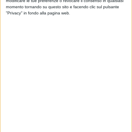
modificare le tue preferenze o revocare il consenso in qualsiasi
momento tornando su questo sito e facendo clic sul pulsante
"Privacy" in fondo alla pagina web.
L’imprenditrice digitale era in compagnia della
mamma Marina Di Guardo
e di diversi amici (fra i
quali il suo makeup artist e hairstylist di fiducia
Manuele Mameli e le influencer Chiara Biasi e
Veronica Ferraro). Non c’era il
marito Fedez
, rimasto
a casa con i figli Leone e Vittoria.