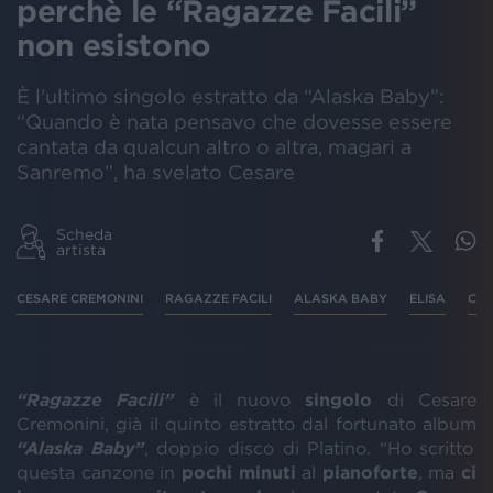
perchè le “Ragazze Facili”
non esistono
È l'ultimo singolo estratto da “Alaska Baby”:
“Quando è nata pensavo che dovesse essere
cantata da qualcun altro o altra, magari a
Sanremo”, ha svelato Cesare
Scheda
artista
CESARE CREMONINI
RAGAZZE FACILI
ALASKA BABY
ELISA
CRE
“Ragazze Facili”
è il nuovo
singolo
di Cesare
Cremonini, già il quinto estratto dal fortunato album
“Alaska Baby”
, doppio disco di Platino. “Ho scritto
questa canzone in
pochi minuti
al
pianoforte
, ma
ci