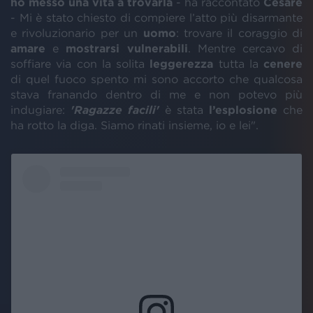
ho messo una vita a trovarla
- ha raccontato
Cesare
- Mi è stato chiesto di compiere l’atto più disarmante
e rivoluzionario per un
uomo
: trovare il coraggio di
amare
e
mostrarsi vulnerabili
. Mentre cercavo di
soffiare via con la solita
leggerezza
tutta la
cenere
di quel fuoco spento mi sono accorto che qualcosa
stava franando dentro di me e non potevo più
indugiare:
'Ragazze facili'
è stata
l’esplosione
che
ha rotto la diga. Siamo rinati insieme, io e lei".