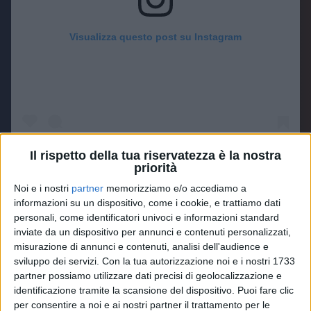
Visualizza questo post su Instagram
Il rispetto della tua riservatezza è la nostra
priorità
Noi e i nostri
partner
memorizziamo e/o accediamo a
Un post condiviso da cesarecremonini (@cesarecremonini)
informazioni su un dispositivo, come i cookie, e trattiamo dati
personali, come identificatori univoci e informazioni standard
inviate da un dispositivo per annunci e contenuti personalizzati,
misurazione di annunci e contenuti, analisi dell'audience e
Il
cantautore bolognese
ha ammesso che
“Ragazze
sviluppo dei servizi.
Con la tua autorizzazione noi e i nostri 1733
Facili”
, presentata come il
tempio emotivo
di
partner possiamo utilizzare dati precisi di geolocalizzazione e
"Alaska Baby”
, era nata per
Sanremo
: “Pensavo che
identificazione tramite la scansione del dispositivo. Puoi fare clic
dovesse essere cantata da qualcun altro o altra,
per consentire a noi e ai nostri partner il trattamento per le
magari a
Sanremo
o nel disco di un amico/a. Forse