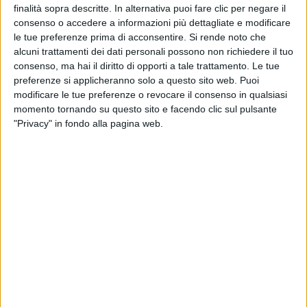
finalità sopra descritte. In alternativa puoi fare clic per negare il
avrebbe trovato il suo
palco ideale
. Perché è una
consenso o accedere a informazioni più dettagliate e modificare
canzone così diversa da quello che va oggi.
Le
le tue preferenze prima di acconsentire.
Si rende noto che
ragazze facili non esistono
, sono
fantasmi della
alcuni trattamenti dei dati personali possono non richiedere il tuo
mente
, alibi che lo inseguono fino al momento in cui
consenso, ma hai il diritto di opporti a tale trattamento. Le tue
compie
l’atto più rivoluzionario e importante
:
preferenze si applicheranno solo a questo sito web. Puoi
trovare il
coraggio di amare
davvero".
modificare le tue preferenze o revocare il consenso in qualsiasi
momento tornando su questo sito e facendo clic sul pulsante
"Privacy" in fondo alla pagina web.