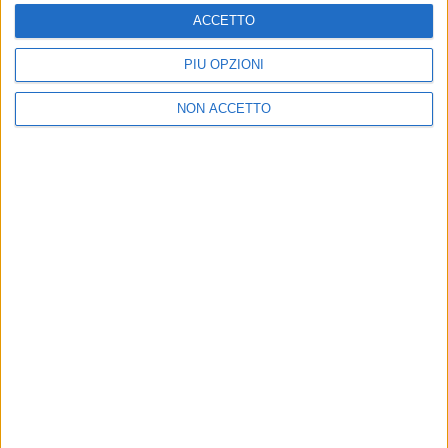
ACCETTO
PIÙ OPZIONI
NON ACCETTO
Chi siamo
Contattaci
Privacy
Lavora con noi
Pubblicita'
Regolamenti
Mobile
Radio Italia Tv
Codice etico
Riservatezza
SEGUICI
©
2026
RADIO ITALIA S.p.A. P.IVA 06832230152 | Tutti i diritti riservati. Per
le opere dell'ingegno contenute nel sito sono stati assolti gli obblighi