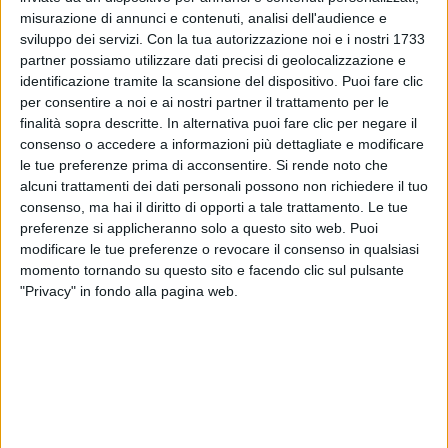
misurazione di annunci e contenuti, analisi dell'audience e
sviluppo dei servizi.
Con la tua autorizzazione noi e i nostri 1733
partner possiamo utilizzare dati precisi di geolocalizzazione e
identificazione tramite la scansione del dispositivo. Puoi fare clic
per consentire a noi e ai nostri partner il trattamento per le
finalità sopra descritte. In alternativa puoi fare clic per negare il
consenso o accedere a informazioni più dettagliate e modificare
06 dic 2025
I CORI DI ELISA
le tue preferenze prima di acconsentire.
Si rende noto che
alcuni trattamenti dei dati personali possono non richiedere il tuo
Cesare Cremonini: ecco perchè le “Ragazze
consenso, ma hai il diritto di opporti a tale trattamento. Le tue
Facili” non esistono
preferenze si applicheranno solo a questo sito web. Puoi
È l'ultimo singolo estratto da “Alaska Baby”:
modificare le tue preferenze o revocare il consenso in qualsiasi
“Quando è nata pensavo che dovesse essere cantata
momento tornando su questo sito e facendo clic sul pulsante
da qualcun altro o altra, magari a Sanremo”, ha
svelato Cesare
"Privacy" in fondo alla pagina web.
di
Daniele Verderio