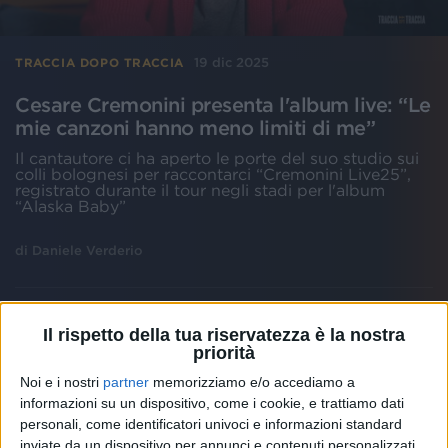
19 dic 2025
TRACCIA DOPO TRACCIA
Cesare Cremonini presenta l'album live: “Le
mie canzoni hanno meno limiti di me”
Il cantautore ci ha aperto le porte del suo studio sui
colli bolognesi per raccontarci “Cremonini Live25”,
registrato durante il tour negli stadi per l'album
“Alaska Baby”
di
Daniele Verderio
Il rispetto della tua riservatezza è la nostra
priorità
Noi e i nostri
partner
memorizziamo e/o accediamo a
informazioni su un dispositivo, come i cookie, e trattiamo dati
personali, come identificatori univoci e informazioni standard
inviate da un dispositivo per annunci e contenuti personalizzati,