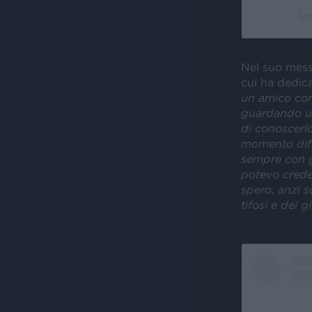
Un
Nel suo mes
cui ha dedic
un amico comu
guardando una
di conoscerlo
momento diff
sempre con gr
potevo creder
spero, anzi s
tifosi e dei g