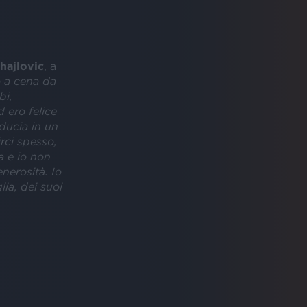
ihajlovic
, a
 a cena da
bi,
 ero felice
iducia in un
rci spesso,
a e io non
nerosità. Io
lia, dei suoi