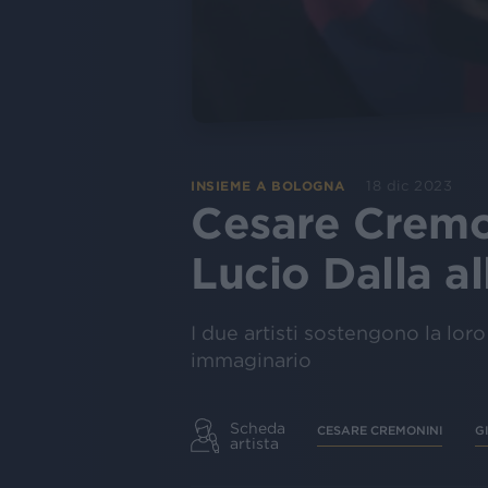
18 dic 2023
INSIEME A BOLOGNA
Cesare Cremo
Lucio Dalla al
I due artisti sostengono la lor
immaginario
Scheda
CESARE CREMONINI
G
artista