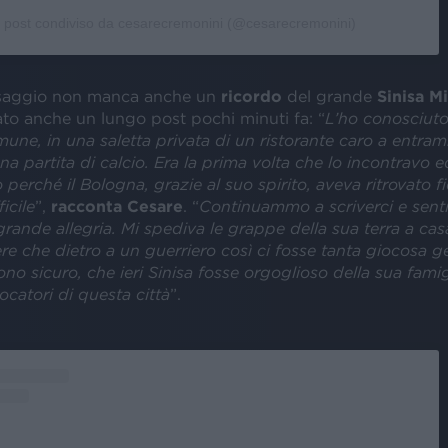
 post condiviso da cesarecremonini (@cesarecremonini)
saggio non manca anche un
ricordo
del grande
Sinisa M
ato anche un lungo post pochi minuti fa: “
L’ho conosciuto
ne, in una saletta privata di un ristorante caro a entram
 partita di calcio. Era la prima volta che lo incontravo ed
 perché il Bologna, grazie al suo spirito, aveva ritrovato f
icile
”,
racconta Cesare
. “
Continuammo a scriverci e senti
ande allegria. Mi spediva le grappe della sua terra a cas
e che dietro a un guerriero così ci fosse tanta giocosa ge
ono sicuro, che ieri Sinisa fosse orgoglioso della sua famig
iocatori di questa città
”.