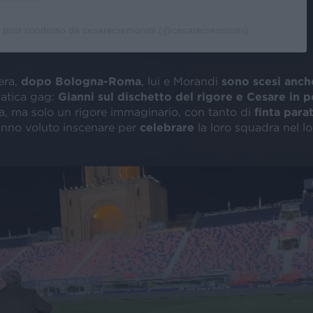
 post condiviso da cesarecremonini (@cesarecremonini)
sera,
dopo Bologna-Roma
, lui e Morandi
sono scesi anch
atica gag:
Gianni sul dischetto del rigore e Cesare in p
a, ma solo un rigore immaginario, con tanto di
finta para
anno voluto inscenare per
celebrare
la loro squadra nel lo