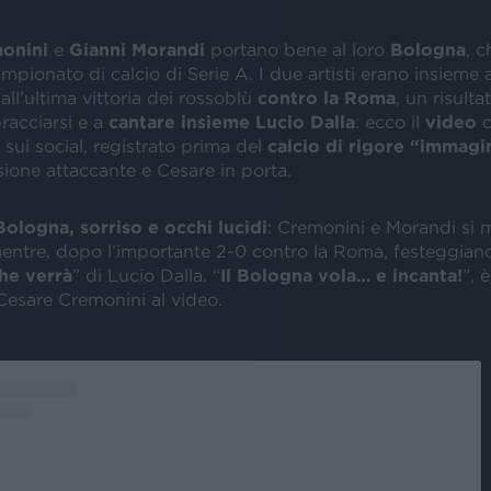
onini
e
Gianni Morandi
portano bene al loro
Bologna
, c
mpionato di calcio di Serie A. I due artisti erano insieme 
 all’ultima vittoria dei rossoblù
contro la Roma
, un risulta
racciarsi e a
cantare insieme Lucio Dalla
: ecco il
video
c
 sui social, registrato prima del
calcio di rigore “immagi
sione attaccante e Cesare in porta.
Bologna, sorriso e occhi lucidi
: Cremonini e Morandi si 
mentre, dopo l’importante 2-0 contro la Roma, festeggiano
he verrà
” di Lucio Dalla. “
Il Bologna vola… e incanta!
”, 
Cesare Cremonini al video.