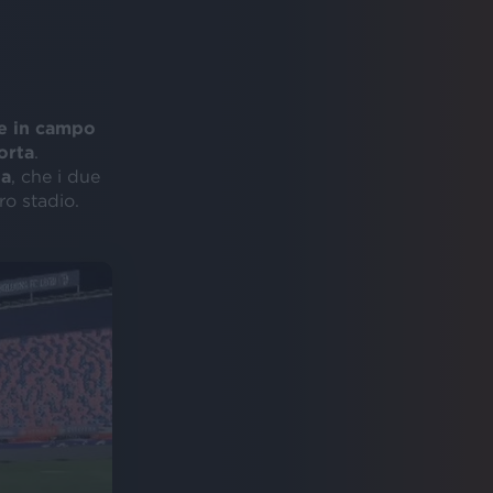
e in campo
orta
.
ta
, che i due
ro stadio.