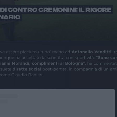
I CONTRO CREMONINI: IL RIGORE
NARIO
deve essere piaciuto un po’ meno ad
Antonello Venditti
, 
nque ha accettato la sconfitta con sportività: “
Sono con
ianni Morandi, complimenti al Bologna
”, ha commentat
nsuete
dirette social
post-partita, in compagnia di un am
come Claudio Ranieri.