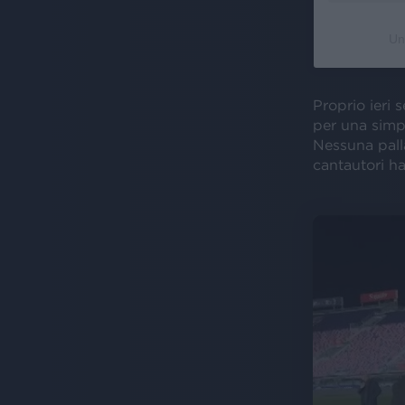
Un
Proprio ieri 
per una simp
Nessuna pall
cantautori h