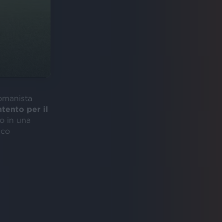
romanista
tento per il
o in una
ico