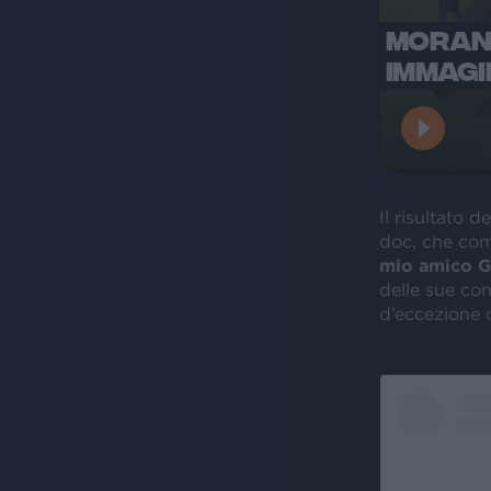
MORAND
IMMAGI
Il risultato 
doc, che comu
mio amico G
delle sue co
d’eccezione 