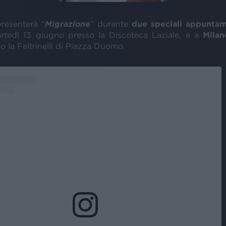
resenterà “
Migrazione
” durante
due speciali appuntam
rtedì 13 giugno presso la Discoteca Laziale, e a
Milan
 la Feltrinelli di Piazza Duomo.