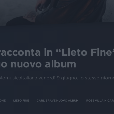
racconta in “Lieto Fine”
suo nuovo album
solomusicaitaliana venerdì 9 giugno, lo stesso giorno 
ONE
LIETO FINE
CARL BRAVE NUOVO ALBUM
ROSE VILLAIN CA