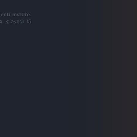
enti instore
.
o
, giovedì 15