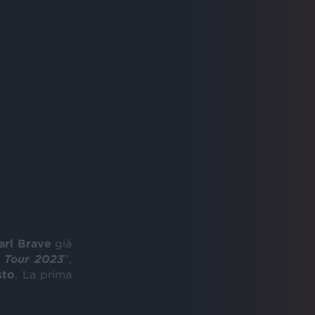
arl Brave
già
 Tour 2023
”,
sto
. La prima