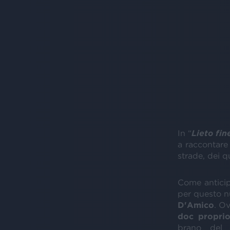
In “
Lieto fin
a raccontare
strade, dei q
Come anticip
per questo nu
D'Amico
. O
doc propri
brano del 