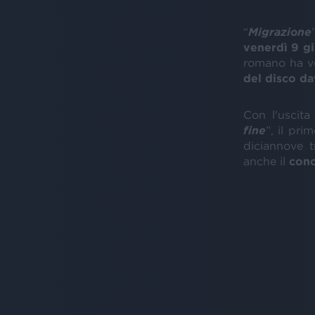
“
Migrazione
venerdì 9 g
romano ha vo
del disco da
Con l'uscita
fine
”, il pri
diciannove t
anche il
conc