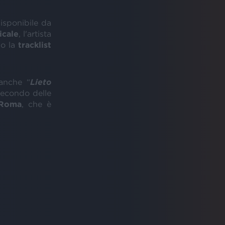
disponibile da
icale
, l'artista
so la
tracklist
anche “
Lieto
 secondo delle
Roma
, che è