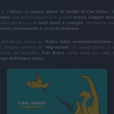
” è il
titolo
del
nuovo album di inediti di Carl Brave
, 
iugno
. Ad accompagnarlo in questo
nuovo viaggio mus
luto accanto a sé
tanti amici e colleghi
, che hanno re
vvero interessante e ricca di sorprese
.
 dell'album, arriva su
Radio Italia solomusicaitaliana
mo singolo estratto da “
Migrazione
”. In questo brano, il
racce del progetto,
Carl Brave
canta della sua città,
ept dell'intero disco
.