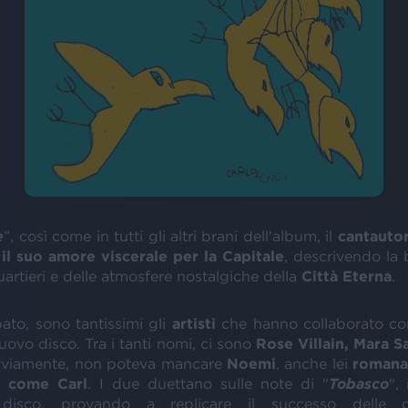
e
”, così come in tutti gli altri brani dell'album, il
cantauto
il suo amore viscerale per la Capitale
, descrivendo la 
uartieri e delle atmosfere nostalgiche della
Città Eterna
.
ato, sono tantissimi gli
artisti
che hanno collaborato co
ovo disco. Tra i tanti nomi, ci sono
Rose Villain, Mara S
vviamente, non poteva mancare
Noemi
, anche lei
romana
o come Carl
. I due duettano sulle note di "
Tobasco
",
disco, provando a replicare il successo delle col