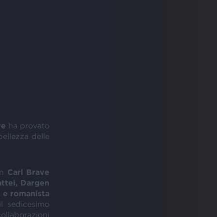
re
ha provato
bellezza delle
n
Carl Brave
attei, Dargen
 e romanista
 il sedicesimo
laborazioni