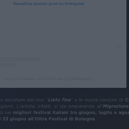
Visualizza questo post su Instagram
Un post condiviso da Carl Brave (@carlbrave23)
o ascoltare dal vivo “
Lieto fine
” e le nuove canzoni di
C
giorni. L'artista, infatti, si sta preparando al“
Migrazione
rà nei
migliori festival italiani tra giugno, luglio e ago
il
23 giugno all'Oltre Festival di Bologna
.