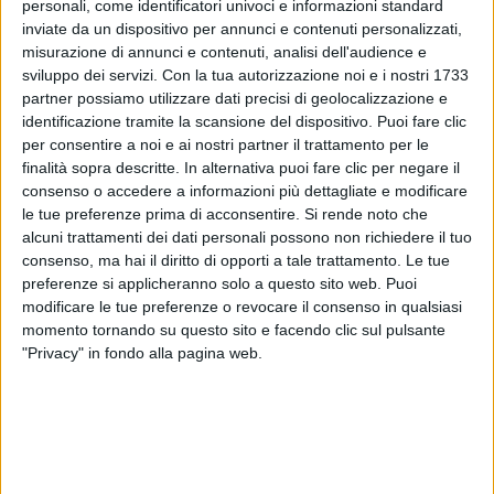
affezionati che hanno seguito tutta l'evoluzione
personali, come identificatori univoci e informazioni standard
artistica di
Capa
.
inviate da un dispositivo per annunci e contenuti personalizzati,
misurazione di annunci e contenuti, analisi dell'audience e
sviluppo dei servizi.
Con la tua autorizzazione noi e i nostri 1733
Caparezza
ha diffuso la notizia proprio nel giorno
partner possiamo utilizzare dati precisi di geolocalizzazione e
del suo compleanno (9 ottobre) e tramite i suoi
identificazione tramite la scansione del dispositivo. Puoi fare clic
canali social, dove ha pubblicato una foto che lo
per consentire a noi e ai nostri partner il trattamento per le
ritrae in uno
studio
di registrazione, mentre indica
finalità sopra descritte. In alternativa puoi fare clic per negare il
uno schermo su cui compare un grosso "SÌ". Ad
consenso o accedere a informazioni più dettagliate e modificare
accompagnare l'immagine, un immancabile gioco di
le tue preferenze prima di acconsentire.
Si rende noto che
parole: "
Sì, sto scrivendo un nuovo album. Ci vorrà
alcuni trattamenti dei dati personali possono non richiedere il tuo
tempo, modo e persino coniugazione ma arriverà.
consenso, ma hai il diritto di opporti a tale trattamento. Le tue
Love
".
preferenze si applicheranno solo a questo sito web. Puoi
modificare le tue preferenze o revocare il consenso in qualsiasi
momento tornando su questo sito e facendo clic sul pulsante
Attualmente, quindi,
Caparezza
non ha svelato né
"Privacy" in fondo alla pagina web.
titolo né data d'uscita dell'album, ma ha sicuramente
acceso la
curiosità
del pubblico e dei suoi colleghi
artisti, tra cui
Ermal
Meta
e
Brunori
Sas
, i quali
hanno espresso il loro supporto nella sezione
commenti.