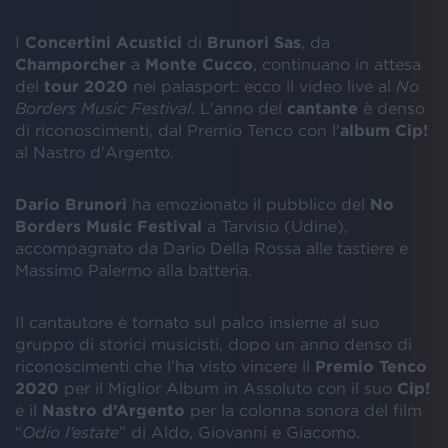
I
Concertini Acustici
di
Brunori
Sas
, da
Champorcher
a
Monte
Cucco
, continuano in attesa
del
tour
2020
nei palasport: ecco il video live al
No
Borders Music Festival
. L'anno del
cantante
è denso
di riconoscimenti, dal Premio Tenco con l'
album Cip!
al Nastro d'Argento.
Dario Brunori
ha emozionato il pubblico del
No
Borders Music Festival
a Tarvisio (Udine),
accompagnato da Dario Della Rossa alle tastiere e
Massimo Palermo alla batteria.
Il cantautore è tornato sul palco insieme al suo
gruppo di storici musicisti, dopo un anno denso di
riconoscimenti che l’ha visto vincere il
Premio Tenco
2020
per il Miglior Album in Assoluto con il suo
Cip!
e il
Nastro
d’Argento
per la colonna sonora del film
“
Odio l’estate
” di Aldo, Giovanni e Giacomo.