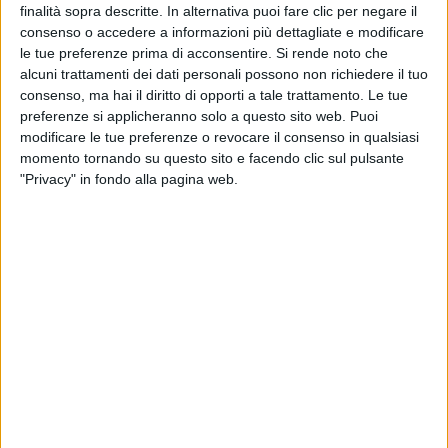
finalità sopra descritte. In alternativa puoi fare clic per negare il
Lo spettacolo, che per l'artista si inserisce in questa
consenso o accedere a informazioni più dettagliate e modificare
speciale serie di piccoli eventi estivi all’aperto o in
le tue preferenze prima di acconsentire.
Si rende noto che
anfiteatri naturali, è stato il primo spettacolo dal vivo
alcuni trattamenti dei dati personali possono non richiedere il tuo
ad essere stato programmato in un palazzetto in
consenso, ma hai il diritto di opporti a tale trattamento. Le tue
tempo di restrizioni e precede il primo vero tour nei
preferenze si applicheranno solo a questo sito web. Puoi
palasport di
Brunori
fissato per i prossimi mesi.
modificare le tue preferenze o revocare il consenso in qualsiasi
momento tornando su questo sito e facendo clic sul pulsante
"Privacy" in fondo alla pagina web.
Ora gli speciali “
Concertini
Acustici
” di
Brunori
Sas
faranno tappa nei prossimi giorni anche a
Monte
Cucco
(PG) per Suoni Controvento (2 agosto) e a
Caldarola
(MC) per Risorgimarche assieme a Neri
Marcorè (5 agosto).
PHOTOGALLERY