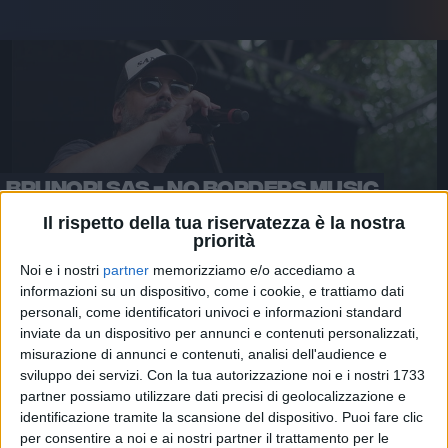
BRUNORI SAS - NO BORDERS MUSIC
FESTIVAL 2020
Il rispetto della tua riservatezza è la nostra
priorità
Noi e i nostri
partner
memorizziamo e/o accediamo a
informazioni su un dispositivo, come i cookie, e trattiamo dati
personali, come identificatori univoci e informazioni standard
Brunori
Sas
ha incantato
Champorcher
(Aosta) lo
inviate da un dispositivo per annunci e contenuti personalizzati,
misurazione di annunci e contenuti, analisi dell'audience e
scorso 11 luglio e poi ha portato la magia della sua
sviluppo dei servizi.
Con la tua autorizzazione noi e i nostri 1733
musica nel cartellone del prestigioso
Festival di
partner possiamo utilizzare dati precisi di geolocalizzazione e
Ravenna
(24 luglio), andando in scena a sorpresa al
identificazione tramite la scansione del dispositivo. Puoi fare clic
Paladeandrè a causa dell'allerta meteo.
per consentire a noi e ai nostri partner il trattamento per le