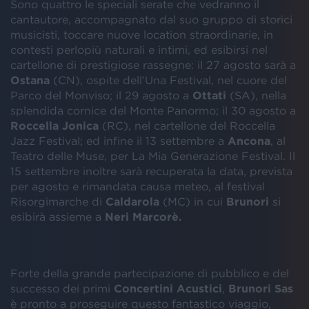
Sono quattro le speciali serate che vedranno il
cantautore, accompagnato dal suo gruppo di storici
musicisti, toccare nuove location straordinarie, in
contesti perlopiù naturali e intimi, ed esibirsi nel
cartellone di prestigiose rassegne: il 27 agosto sarà a
Ostana
(CN), ospite dell’Una Festival, nel cuore del
Parco del Monviso; il 29 agosto a
Ottati
(SA), nella
splendida cornice del Monte Panormo; il 30 agosto a
Roccella
Jonica
(RC), nel cartellone del Roccella
Jazz Festival; ed infine il 13 settembre a
Ancona
, al
Teatro delle Muse, per La Mia Generazione Festival. Il
15 settembre inoltre sarà recuperata la data, prevista
per agosto e rimandata causa meteo, al festival
Risorgimarche di
Caldarola
(MC) in cui
Brunori
si
esibirà assieme a
Neri
Marcorè.
Forte della grande partecipazione di pubblico e del
successo dei primi
Concertini
Acustici
,
Brunori
Sas
è pronto a proseguire questo fantastico viaggio,