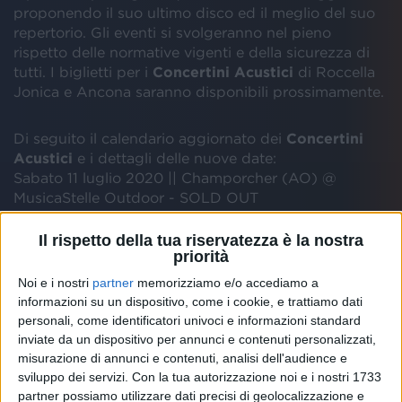
proponendo il suo ultimo disco ed il meglio del suo
repertorio. Gli eventi si svolgeranno nel pieno
rispetto delle normative vigenti e della sicurezza di
tutti. I biglietti per i
Concertini
Acustici
di Roccella
Jonica e Ancona saranno disponibili prossimamente.
Di seguito il calendario aggiornato dei
Concertini
Acustici
e i dettagli delle nuove date:
Sabato 11 luglio 2020 || Champorcher (AO) @
MusicaStelle Outdoor - SOLD OUT
Venerdì 24 luglio 2020 || Lugo (RA) @ Ravenna
Festival - SOLD OUT
Il rispetto della tua riservatezza è la nostra
priorità
Domenica 26 luglio 2020 || Tarvisio (UD) @ No
Borders Music Festival - SOLD OUT
Noi e i nostri
partner
memorizziamo e/o accediamo a
Domenica 2 agosto 2020 || Monte Cucco (PG) @
informazioni su un dispositivo, come i cookie, e trattiamo dati
Suoni Controvento - SOLD OUT
personali, come identificatori univoci e informazioni standard
Giovedì 27 agosto 2020 || Ostana (CN) @ Una
inviate da un dispositivo per annunci e contenuti personalizzati,
Festival c/o Borgata Serre (Parco del Monviso) -
misurazione di annunci e contenuti, analisi dell'audience e
NUOVA DATA
sviluppo dei servizi.
Con la tua autorizzazione noi e i nostri 1733
Sabato 29 agosto 2020 || Ottati (SA) @ Monte
partner possiamo utilizzare dati precisi di geolocalizzazione e