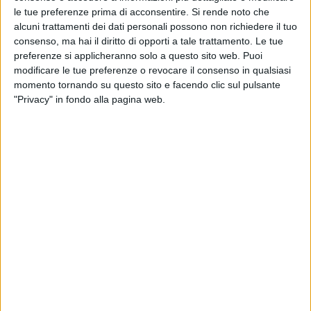
le tue preferenze prima di acconsentire.
Si rende noto che
alcuni trattamenti dei dati personali possono non richiedere il tuo
Proprio in questi giorni, Brunori sta dando
consenso, ma hai il diritto di opporti a tale trattamento. Le tue
l'
opportunità
ai fan di
incontrarlo
in occasione di
preferenze si applicheranno solo a questo sito web. Puoi
uno speciale
instore tour
che prende il nome di
modificare le tue preferenze o revocare il consenso in qualsiasi
“
Parla con Dario
”: dopo l'ultimo appuntamento a
momento tornando su questo sito e facendo clic sul pulsante
Lecce
, oggi pomeriggio (sabato 18 gennaio) sarà a
"Privacy" in fondo alla pagina web.
Catania
e domani a
Palermo
.
BRUNORI SAS: “CIP!” VOLA SUBITO AL
PRIMO POSTO DI ALBUM E VINILI