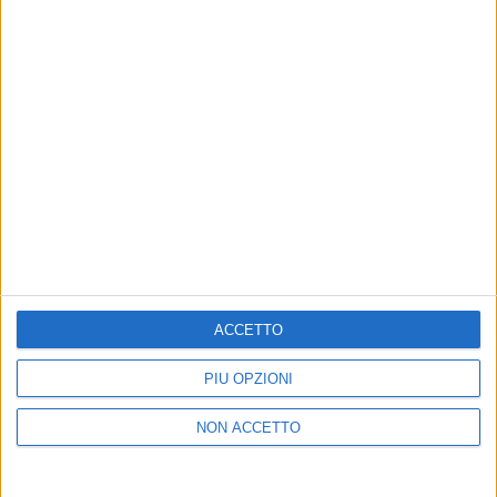
INTERVISTA A BRUNORI SAS
(13/01/2020)
14
FOTO
di
Andrea Basso
© Riproduzione riservata
ACCETTO
Ultime news
Vedi tutte
PIÙ OPZIONI
NON ACCETTO