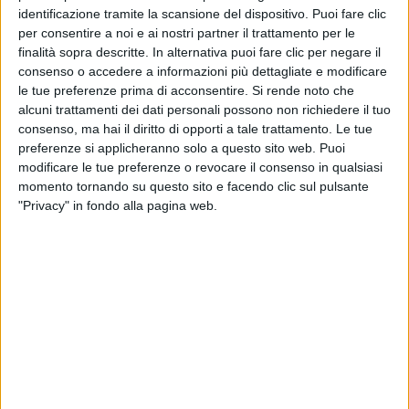
identificazione tramite la scansione del dispositivo. Puoi fare clic
per consentire a noi e ai nostri partner il trattamento per le
finalità sopra descritte. In alternativa puoi fare clic per negare il
consenso o accedere a informazioni più dettagliate e modificare
le tue preferenze prima di acconsentire.
Si rende noto che
alcuni trattamenti dei dati personali possono non richiedere il tuo
consenso, ma hai il diritto di opporti a tale trattamento. Le tue
preferenze si applicheranno solo a questo sito web. Puoi
Un post condiviso da Brunori Sas (@brunorisas)
modificare le tue preferenze o revocare il consenso in qualsiasi
momento tornando su questo sito e facendo clic sul pulsante
"Privacy" in fondo alla pagina web.
In una
formula speciale
che unisce la
band
al
suggestivo
accompagnamento orchestrale
, l’evento
è pensato per celebrare con l’affezionato pubblico la
carriera
ultra-quindicennale di Brunori Sas, con il
meglio del suo repertorio e i brani contenuti nel
nuovo
progetto discografico
“
L’albero delle noci
”,
che uscirà il 14 febbraio, proprio in concomitanza
con la partecipazione dell'artista alla kermesse e che
prende il nome dal brano che l'artista presenterà
proprio sul palco dell'Ariston.