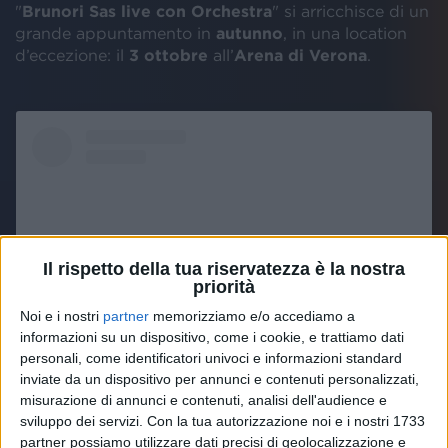
"
Brunori Sas live con Orchestra
" si arricchisce di un
grande appuntamento in
autunno
, in una location
d’eccezione: il
3 ottobre
all’
Arena di Verona
.
Il rispetto della tua riservatezza è la nostra
priorità
Noi e i nostri
partner
memorizziamo e/o accediamo a
informazioni su un dispositivo, come i cookie, e trattiamo dati
personali, come identificatori univoci e informazioni standard
inviate da un dispositivo per annunci e contenuti personalizzati,
Visualizza questo post su Instagram
misurazione di annunci e contenuti, analisi dell'audience e
sviluppo dei servizi.
Con la tua autorizzazione noi e i nostri 1733
partner possiamo utilizzare dati precisi di geolocalizzazione e