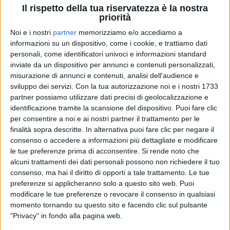
30 maggio.
Il rispetto della tua riservatezza è la nostra
priorità
Noi e i nostri
partner
memorizziamo e/o accediamo a
informazioni su un dispositivo, come i cookie, e trattiamo dati
personali, come identificatori univoci e informazioni standard
inviate da un dispositivo per annunci e contenuti personalizzati,
misurazione di annunci e contenuti, analisi dell'audience e
sviluppo dei servizi.
Con la tua autorizzazione noi e i nostri 1733
partner possiamo utilizzare dati precisi di geolocalizzazione e
identificazione tramite la scansione del dispositivo. Puoi fare clic
PHOTOGALLERY
per consentire a noi e ai nostri partner il trattamento per le
LE INTERVISTE
finalità sopra descritte. In alternativa puoi fare clic per negare il
consenso o accedere a informazioni più dettagliate e modificare
le tue preferenze prima di acconsentire.
Si rende noto che
61
FOTO
alcuni trattamenti dei dati personali possono non richiedere il tuo
consenso, ma hai il diritto di opporti a tale trattamento. Le tue
preferenze si applicheranno solo a questo sito web. Puoi
Siamo qui con Brunori Sas in diretta da Piazza
modificare le tue preferenze o revocare il consenso in qualsiasi
Duomo su Radio Italia. Ciao Brunori!
momento tornando su questo sito e facendo clic sul pulsante
"Privacy" in fondo alla pagina web.