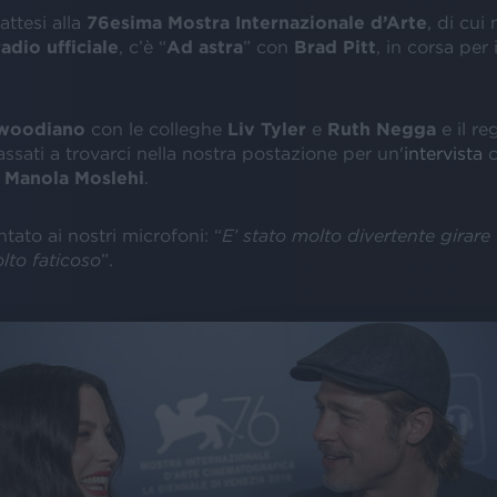
 attesi alla
76esima Mostra Internazionale d’Arte
, di cui
radio ufficiale
, c’è “
Ad astra
” con
Brad Pitt
, in corsa per 
ywoodiano
con le colleghe
Liv Tyler
e
Ruth Negga
e il re
sati a trovarci nella nostra postazione per un'
intervista
c
e
Manola Moslehi
.
ntato ai nostri microfoni: “
E’ stato molto divertente girare
to faticoso
”.