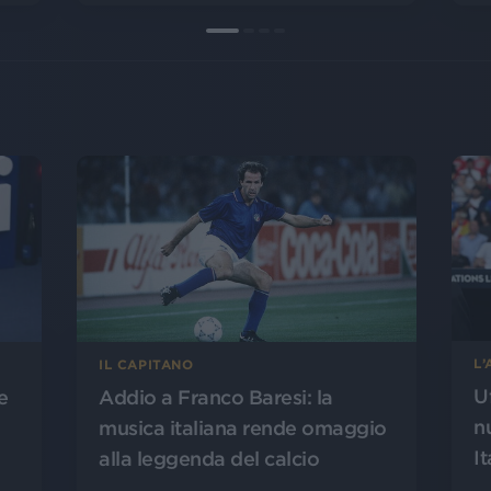
L
IL CAPITANO
U
Addio a Franco Baresi: la
e
n
musica italiana rende omaggio
It
alla leggenda del calcio