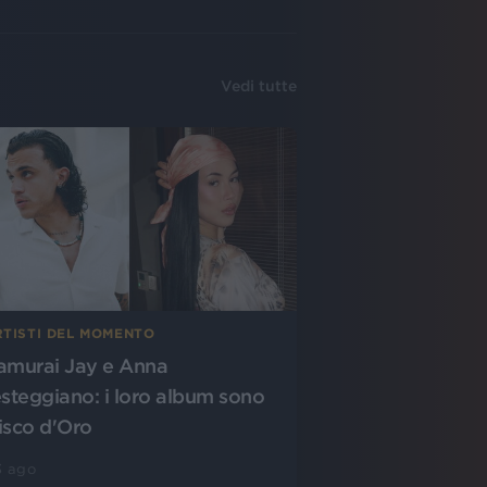
Vedi tutte
RTISTI DEL MOMENTO
amurai Jay e Anna
esteggiano: i loro album sono
isco d'Oro
3 ago