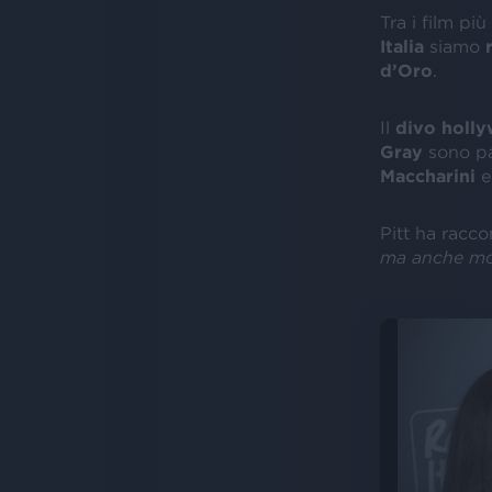
Tra i film più
Italia
siamo
d’Oro
.
Il
divo holl
Gray
sono pas
Maccharini
Pitt ha racco
ma anche mol