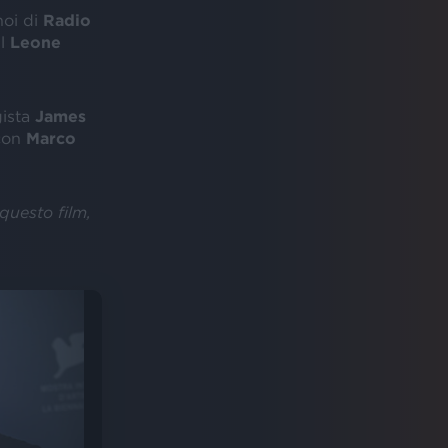
 noi di
Radio
il
Leone
gista
James
on
Marco
 questo film,