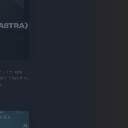
 ASTRA)
r un viaggio
mpo disperso,
.