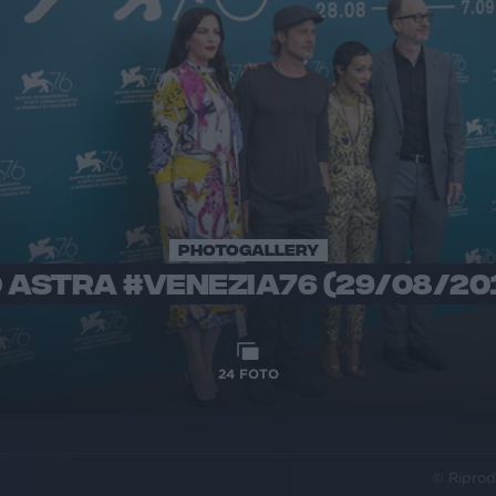
PHOTOGALLERY
 ASTRA #VENEZIA76 (29/08/20
24
FOTO
© Riprod