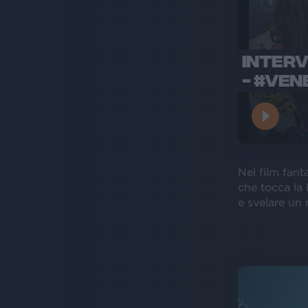
INTERV
- #VEN
Nel film fant
che tocca la 
e svelare un 