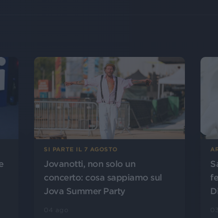
SI PARTE IL 7 AGOSTO
A
Jovanotti, non solo un
S
e
concerto: cosa sappiamo sul
f
Jova Summer Party
D
04 ago
0