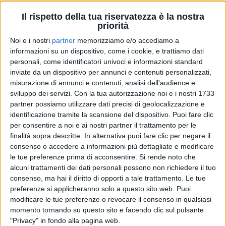
Il rispetto della tua riservatezza è la nostra
priorità
La Amoroso invece ha commentato: “
Mi emoziono,
Noi e i nostri
partner
memorizziamo e/o accediamo a
sì, mi emoziono ancora... ed emozionarsi per una
informazioni su un dispositivo, come i cookie, e trattiamo dati
gioia così grande penso sia la cosa più bella! Karaoke
personali, come identificatori univoci e informazioni standard
è nata in un momento molto particolare della mia e
inviate da un dispositivo per annunci e contenuti personalizzati,
della nostra vita! A me ha restituito quello che avevo
misurazione di annunci e contenuti, analisi dell'audience e
perso in questi mesi e mi ha dato il modo migliore
sviluppo dei servizi.
Con la tua autorizzazione noi e i nostri 1733
per poter essere più vicina possibile ai vostri cuori! Vi
partner possiamo utilizzare dati precisi di geolocalizzazione e
amo sempre e in maniera più intensa...
”. La cantante
identificazione tramite la scansione del dispositivo. Puoi fare clic
ha aggiunto: “
Arriverà anche il tempo per essere
per consentire a noi e ai nostri partner il trattamento per le
sempre più vicini! Grazie fratelloni, vi voglio davvero
finalità sopra descritte. In alternativa puoi fare clic per negare il
bene!
”.
consenso o accedere a informazioni più dettagliate e modificare
le tue preferenze prima di acconsentire.
Si rende noto che
Intanto il
videoclip
si avvia a tagliare il traguardo dei
alcuni trattamenti dei dati personali possono non richiedere il tuo
30 milioni di clic su
YouTube
.
consenso, ma hai il diritto di opporti a tale trattamento. Le tue
preferenze si applicheranno solo a questo sito web. Puoi
modificare le tue preferenze o revocare il consenso in qualsiasi
momento tornando su questo sito e facendo clic sul pulsante
"Privacy" in fondo alla pagina web.