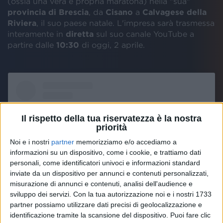
(ossia una vera e propria maratona) nella "sua"
provincia di Brescia
, da
Cisano
a
Calvagese della
Riviera
, il suo paese natale. L'impresa sarà trasmessa
interamente in
diretta
sul suo canale YouTube a
partire dalle
10:30
di oggi, 2 aprile.
Il rispetto della tua riservatezza è la nostra
priorità
Noi e i nostri
partner
memorizziamo e/o accediamo a
informazioni su un dispositivo, come i cookie, e trattiamo dati
personali, come identificatori univoci e informazioni standard
inviate da un dispositivo per annunci e contenuti personalizzati,
misurazione di annunci e contenuti, analisi dell'audience e
sviluppo dei servizi.
Con la tua autorizzazione noi e i nostri 1733
partner possiamo utilizzare dati precisi di geolocalizzazione e
Visualizza questo post su Instagram
identificazione tramite la scansione del dispositivo. Puoi fare clic