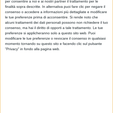
per consentire a noi e ai nostri partner il trattamento per le
finalità sopra descritte. In alternativa puoi fare clic per negare il
consenso o accedere a informazioni più dettagliate e modificare
le tue preferenze prima di acconsentire.
Si rende noto che
alcuni trattamenti dei dati personali possono non richiedere il tuo
consenso, ma hai il diritto di opporti a tale trattamento. Le tue
preferenze si applicheranno solo a questo sito web. Puoi
modificare le tue preferenze o revocare il consenso in qualsiasi
momento tornando su questo sito e facendo clic sul pulsante
"Privacy" in fondo alla pagina web.
Un post condiviso da BLANCO (@blanchitobebe)
“
Domani torno a casa
”, scrive
Blanco
, lasciando
intendere che il gesto ha un
significato personale
profondo. Il percorso, infatti, non è solo una sfida
fisica, ma rappresenta simbolicamente “
la fine e
l’inizio di un percorso
”, come dichiarato dallo stesso
artista.
Il
viaggio
sarà aperto anche ai fan: chi lo desidera