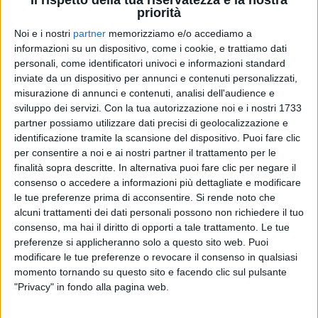
Il rispetto della tua riservatezza è la nostra
parlare a loro di
futuro
, nell’Aula dell'Assemblea
priorità
Generale delle
Nazioni Unite
.
Noi e i nostri
partner
memorizziamo e/o accediamo a
informazioni su un dispositivo, come i cookie, e trattiamo dati
La cantante
interverrà al Palazzo di Vetro giovedì
personali, come identificatori univoci e informazioni standard
22 febbraio
, per un’iniziativa dal titolo “
Le arti per la
inviate da un dispositivo per annunci e contenuti personalizzati,
cittadinanza globale
”, all’interno del grande evento
misurazione di annunci e contenuti, analisi dell'audience e
GCMUN
(Global Citizens Model United Nations)
sviluppo dei servizi.
Con la tua autorizzazione noi e i nostri 1733
organizzato anche quest’anno a
New York
.
partner possiamo utilizzare dati precisi di geolocalizzazione e
identificazione tramite la scansione del dispositivo. Puoi fare clic
per consentire a noi e ai nostri partner il trattamento per le
Lo speech di BigMama, in particolare, affronterà il
finalità sopra descritte. In alternativa puoi fare clic per negare il
tema “
Crescere e guardare al futuro
”, partendo
consenso o accedere a informazioni più dettagliate e modificare
proprio dalla sua
storia
e dalla sua
esperienza
.
le tue preferenze prima di acconsentire.
Si rende noto che
Davanti a lei, nella sede centrale dell’ONU, ci sarà un
alcuni trattamenti dei dati personali possono non richiedere il tuo
pubblico internazionale formato da
2mila ragazzi tra
consenso, ma hai il diritto di opporti a tale trattamento. Le tue
i 16 e i 17 anni
.
preferenze si applicheranno solo a questo sito web. Puoi
modificare le tue preferenze o revocare il consenso in qualsiasi
momento tornando su questo sito e facendo clic sul pulsante
"Privacy" in fondo alla pagina web.