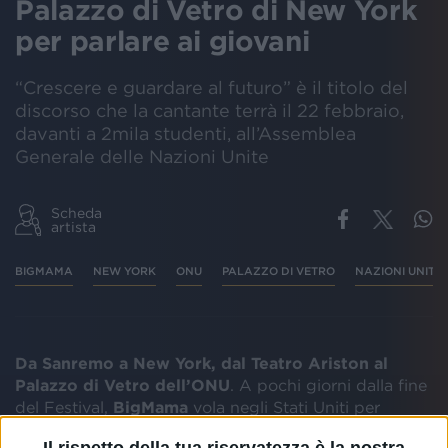
Palazzo di Vetro di New York
per parlare ai giovani
“Crescere e guardare al futuro” è il titolo del
discorso che la cantante terrà il 22 febbraio,
davanti a 2mila studenti, all’Assemblea
Generale delle Nazioni Unite
Scheda
artista
BIGMAMA
NEW YORK
ONU
PALAZZO DI VETRO
NAZIONI UNITE
Da Sanremo a New York, dal Teatro Ariston al
Palazzo di Vetro dell’ONU
. A pochi giorni dalla fine
del Festival,
BigMama
vola negli Stati Uniti per
tenere un discorso davanti a
giovanissimi studenti
e