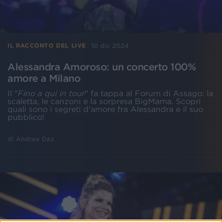
10 dic 2024
IL RACCONTO DEL LIVE
Alessandra Amoroso: un concerto 100%
amore a Milano
Il "
Fino a qui in tour
" fa tappa al Forum di Assago: la
scaletta, le canzoni e la sorpresa BigMama. Scopri
quali sono i segreti d'amore fra Alessandra e il suo
pubblico!
di
Andrea Daz