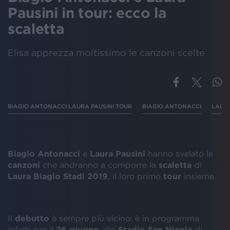
Pausini in tour: ecco la
scaletta
Elisa apprezza moltissimo le canzoni scelte
BIAGIO ANTONACCI LAURA PAUSINI TOUR
BIAGIO ANTONACCI
LAURA
Biagio
Antonacci
e
Laura Pausini
hanno svelato le
canzoni
che andranno a comporre la
scaletta
di
Laura Biagio Stadi 2019
, il loro primo
tour
insieme.
Il
debutto
è sempre più vicino: è in programma
infatti per il
26 giugno
allo
Stadio
San
Nicola
di