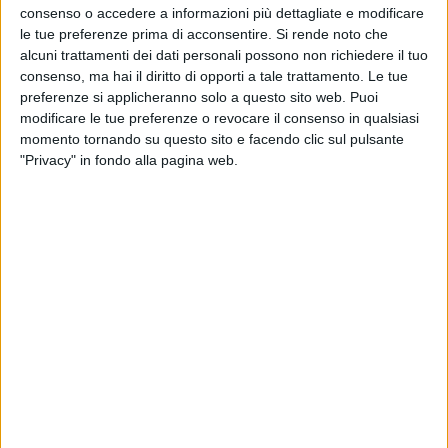
10. Lato destro del cuore
consenso o accedere a informazioni più dettagliate e modificare
le tue preferenze prima di acconsentire.
Si rende noto che
alcuni trattamenti dei dati personali possono non richiedere il tuo
11. La geografia del mio cammino / Le cose che vivi
consenso, ma hai il diritto di opporti a tale trattamento. Le tue
preferenze si applicheranno solo a questo sito web. Puoi
12. La solitudine / In assenza di te / Incancellabile /
modificare le tue preferenze o revocare il consenso in qualsiasi
Strani amori / Simili
momento tornando su questo sito e facendo clic sul pulsante
"Privacy" in fondo alla pagina web.
13. Se io, se lei
14. Pazzo di lei
15. Buongiorno bell'anima
16. Se non te / Non ho mai smesso
17. Frasi a metà
18. Primavera in anticipo