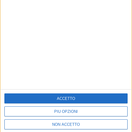
29. Iris
30. In questa nostra casa nuova
31. Non vivo più senza te
32. Invece no
33. Tra te e il mare
Elisa
Toffoli
apprezza moltissimo le canzoni scelte.
"
Tanta roba
", ha commentato sui social.
ACCETTO
PIÙ OPZIONI
NON ACCETTO