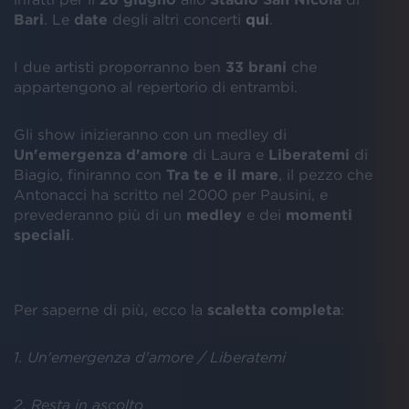
Bari
. Le
date
degli altri concerti
qui
.
I due artisti proporranno ben
33 brani
che
appartengono al repertorio di entrambi.
Gli show inizieranno con un medley di
Un'emergenza d'amore
di Laura e
Liberatemi
di
Biagio, finiranno con
Tra te e il mare
, il pezzo che
Antonacci ha scritto nel 2000 per Pausini, e
prevederanno più di un
medley
e dei
momenti
speciali
.
Per saperne di più, ecco la
scaletta
completa
:
1. Un'emergenza d'amore / Liberatemi
2. Resta in ascolto