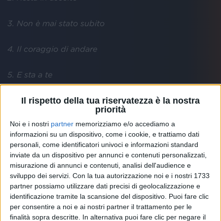
3. Non è mai stato subito
4. Il coraggio di andare
5. E sta a te
Il rispetto della tua riservatezza è la nostra
6. Sappi amore mio / Tu sei bella / Le cose che hai
priorità
amato di più / Non ci facciamo compagnia / Mi fai
stare bene
Noi e i nostri
partner
memorizziamo e/o accediamo a
informazioni su un dispositivo, come i cookie, e trattiamo dati
personali, come identificatori univoci e informazioni standard
7. Ti penso raramente
inviate da un dispositivo per annunci e contenuti personalizzati,
misurazione di annunci e contenuti, analisi dell'audience e
8. Sognami
sviluppo dei servizi.
Con la tua autorizzazione noi e i nostri 1733
partner possiamo utilizzare dati precisi di geolocalizzazione e
identificazione tramite la scansione del dispositivo. Puoi fare clic
9. Una storia che vale
per consentire a noi e ai nostri partner il trattamento per le
finalità sopra descritte. In alternativa puoi fare clic per negare il