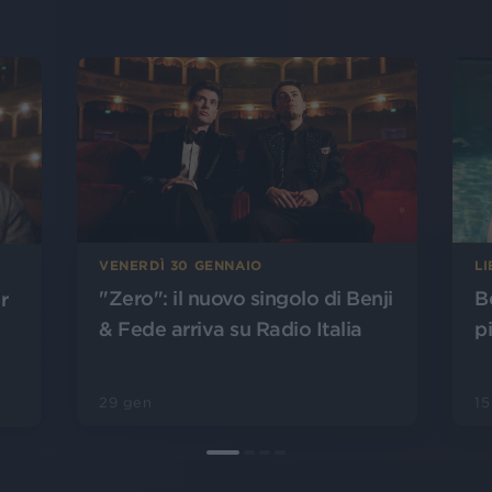
L
VENERDÌ 30 GENNAIO
B
"Zero": il nuovo singolo di Benji
r
p
& Fede arriva su Radio Italia
15
29 gen