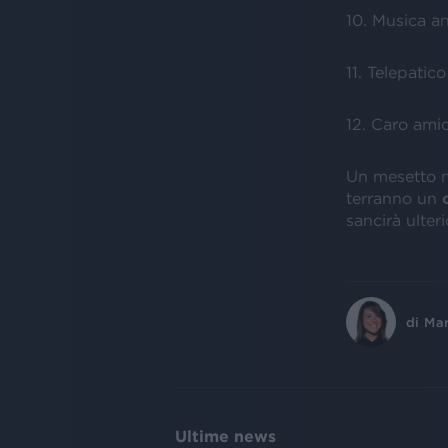
10. Musica a
11. Telepatico
12. Caro ami
Un mesetto n
terranno un
sancirà ulter
di
Ma
Ultime news