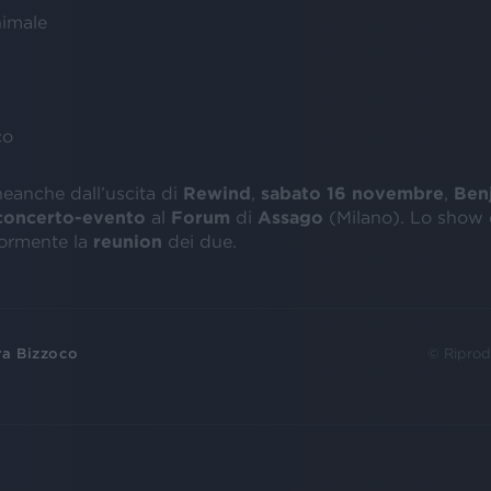
nimale
co
eanche dall’uscita di
Rewind
,
sabato 16 novembre
,
Ben
concerto-evento
al
Forum
di
Assago
(Milano). Lo show
iormente la
reunion
dei due.
ra Bizzoco
© Riprod