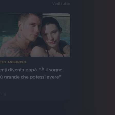
Vedi tutte
IETO ANNUNCIO
enji diventa papà. “È il sogno
iù grande che potessi avere”
 lug