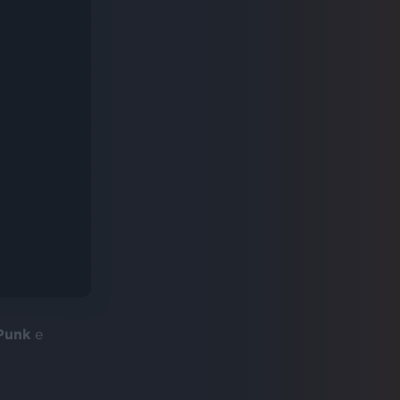
Punk
e