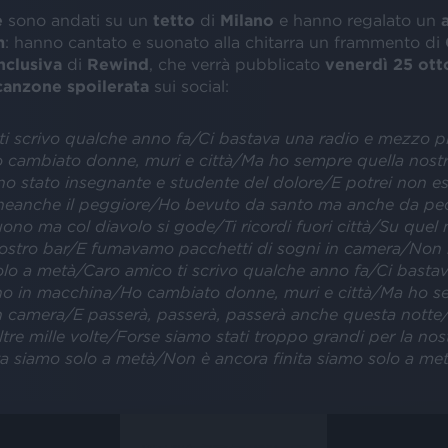
e
sono andati su un
tetto
di
Milano
e hanno regalato un
m
: hanno cantato e suonato alla chitarra un frammento di
nclusiva
di
Rewind
, che verrà pubblicato
venerdì 25 ott
canzone spoilerata
sui social:
ti scrivo qualche anno fa/Ci bastava una radio e mezzo p
cambiato donne, muri e città/Ma ho sempre quella nostra
o stato insegnante e studente del dolore/E potrei non ess
neanche il peggiore/Ho bevuto da santo ma anche da pec
ono ma col diavolo si gode/Ti ricordi fuori città/Su quel
 nostro bar/E fumavamo pacchetti di sogni in camera/Non
solo a metà/Caro amico ti scrivo qualche anno fa/Ci basta
o in macchina/Ho cambiato donne, muri e città/Ma ho s
n camera/E passerà, passerà, passerà anche questa notte/R
 altre mille volte/Forse siamo stati troppo grandi per la no
ita siamo solo a metà/Non è ancora finita siamo solo a me