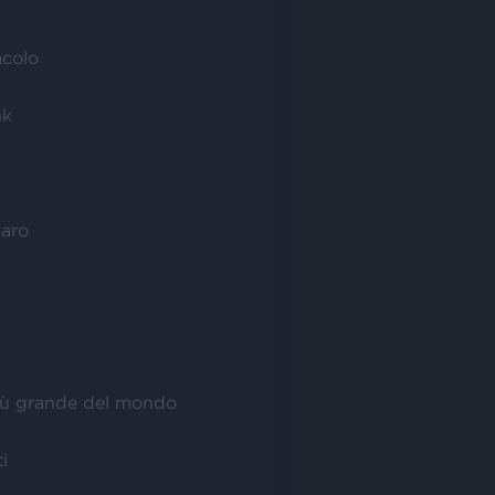
acolo
nk
iaro
più grande del mondo
ti