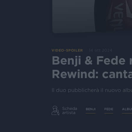
14 ott 2024
VIDEO-SPOILER
Benji & Fede 
Rewind: cant
Il duo pubblicherà il nuovo al
Scheda
BENJI
FEDE
ALBU
artista