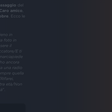
assaggio
del
Caro amico
,
obre
. Ecco le
ieno in
 foto in
ere il
catore/E ti
 marciapiede
 ho ancora
va una radio
empre quella
ifarei,
stra età/Non
tà
”.