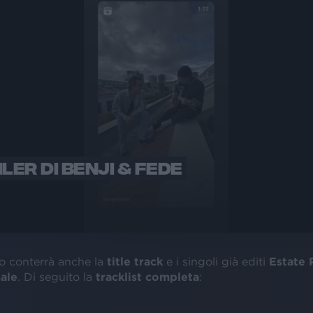
LER DI BENJI & FEDE
co conterrà anche la
title track
e i singoli già editi
Estate 
ale
. Di seguito la
tracklist
completa
: