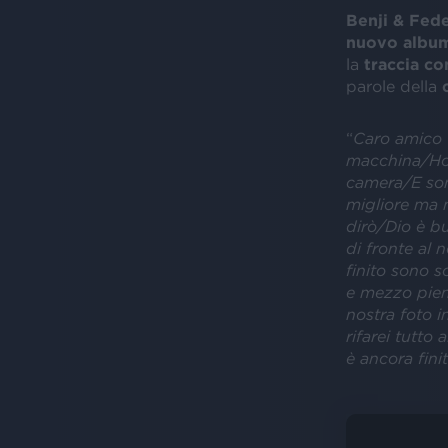
Benji & Fed
nuovo albu
la
traccia co
parole della
“
Caro amico 
macchina/Ho 
camera/E son
migliore ma 
dirò/Dio è bu
di fronte al
finito sono 
e mezzo pien
nostra foto i
rifarei tutto
è ancora fin