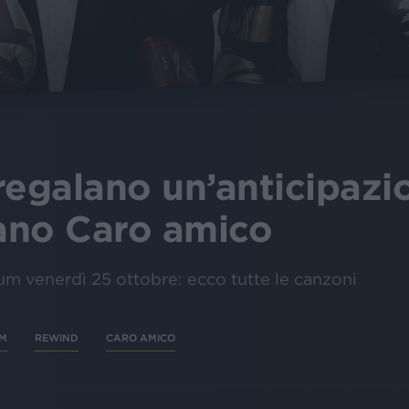
regalano un’anticipazi
ano Caro amico
bum venerdì 25 ottobre: ecco tutte le canzoni
M
REWIND
CARO AMICO