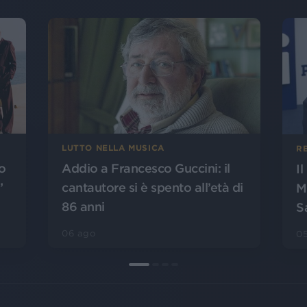
LUTTO NELLA MUSICA
R
o
Addio a Francesco Guccini: il
I
”
cantautore si è spento all’età di
M
86 anni
S
06 ago
0