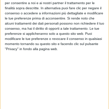
per consentire a noi e ai nostri partner il trattamento per le
finalità sopra descritte. In alternativa puoi fare clic per negare il
consenso o accedere a informazioni più dettagliate e modificare
le tue preferenze prima di acconsentire.
Si rende noto che
alcuni trattamenti dei dati personali possono non richiedere il tuo
consenso, ma hai il diritto di opporti a tale trattamento. Le tue
preferenze si applicheranno solo a questo sito web. Puoi
modificare le tue preferenze o revocare il consenso in qualsiasi
momento tornando su questo sito e facendo clic sul pulsante
"Privacy" in fondo alla pagina web.
In questa pausa hanno anche aperto uno studio a
Modena
.
“Facciamo lavorare i nostri compagni di
band. Stiamo più lì che a casa nostra, è una bella
famiglia
”.