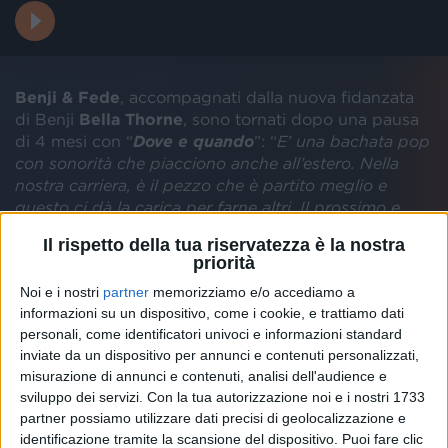
Benji & Fede
, accompagnati dalla nuova fidanzata
di Benji
Bella Thorne
, sono tornati dopo una pausa
di 4 mesi con “
Dove e quando
”: “
E’ una bachata pop
con sonorità che piacciono anche all’estero. Nella
nostra carriera, è il pezzo che è partito meglio e
questo ci dà la carica per farne altri. Il prossimo e
quarto disco sarà il più bello di tutti
”.
Il rispetto della tua riservatezza è la nostra
priorità
Noi e i nostri
partner
memorizziamo e/o accediamo a
informazioni su un dispositivo, come i cookie, e trattiamo dati
personali, come identificatori univoci e informazioni standard
inviate da un dispositivo per annunci e contenuti personalizzati,
misurazione di annunci e contenuti, analisi dell'audience e
sviluppo dei servizi.
Con la tua autorizzazione noi e i nostri 1733
partner possiamo utilizzare dati precisi di geolocalizzazione e
identificazione tramite la scansione del dispositivo. Puoi fare clic