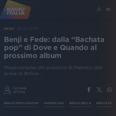
28 giu 2019
NEWS
Benji e Fede: dalla “Bachata
pop” di Dove e Quando al
prossimo album
Mega-karaoke del pubblico di Palermo alle
prove di #rilive
Scheda
artista
BENJI E FEDE CANZONI
ANDREA DAZ
BENJI E BELLA
BENJI E FED