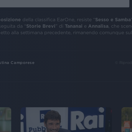
osizione
della classifica EarOne, resiste “
Sesso e Samba
 seguita da “
Storie Brevi
” di
Tananai
e
Annalisa
, che sce
spetto alla settimana precedente, rimanendo comunque sul
stina Camporese
© Riprod