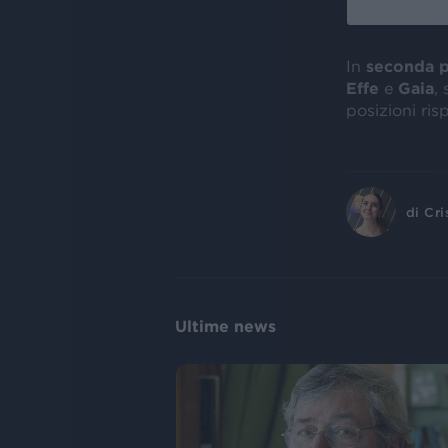
In
seconda p
Effe
e
Gaia
,
posizioni ri
di
Cri
Ultime news