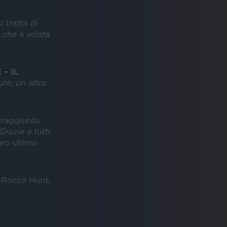
 tratta di
t
che è volata
– IL
nt, un altro
 raggiunto:
Grazie a tutti
oro ultimo
 Rocco Hunt,