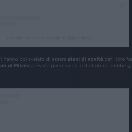
Un post condiviso da Articolo 31 (@j.axofficial)
31 hanno poi svelato di essere
pieni di novità
per i loro fa
m di Milano
prevista per mercoledì 9 ottobre sarebbe g