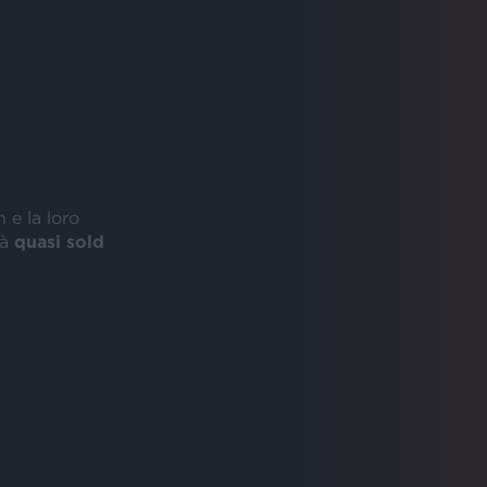
n e la loro
ià
quasi sold