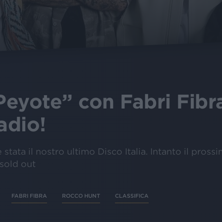
“Peyote” con Fabri Fib
adio!
 stata il nostro ultimo Disco Italia. Intanto il pros
 sold out
FABRI FIBRA
ROCCO HUNT
CLASSIFICA