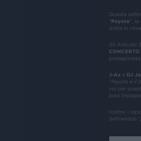
Questa settim
“
Peyote
”, l
dritta in cim
Gli Articolo 
CONCERTO
protagonista 
J-Ax
e
DJ Ja
“
Peyote è il 
voi per que
post Instagr
Inoltre, i r
definendoli “