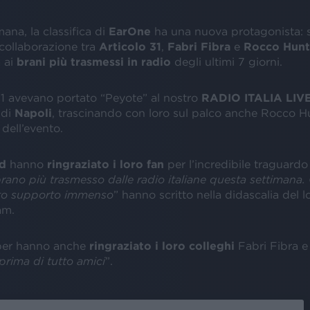
ana, la classifica di
EarOne
ha una nuova protagonista: si
a collaborazione tra
Articolo 31
,
Fabri Fibra
e
Rocco Hun
a ai
brani più trasmessi in radio
degli ultimi 7 giorni.
31 avevano portato “Peyote” al nostro
RADIO ITALIA LIVE 
di
Napoli
, trascinando con loro sul palco anche Rocco Hu
dell’evento.
d
hanno
ringraziato i loro fan
per l’incredibile traguardo
brano più trasmesso dalle radio italiane questa settimana. 
sto supporto immenso
” hanno scritto nella didascalia del l
am.
apper hanno anche
ringraziato i loro colleghi
Fabri Fibra e
prima di tutto amici
”.