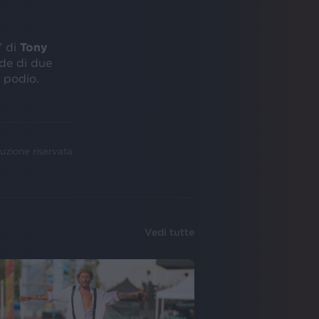
” di
Tony
nde di due
 podio.
uzione riservata
Vedi tutte