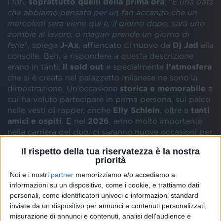
i fan,
soprattutto quelli della prima ora
: “
È una data
che abbiamo pensato per un fan accanito che un
mercoledì sera viene qui e, il giorno dopo, sarà uno
zombie al lavoro, o magari prende un giorno di
ferie
”, spiega
J-Ax
, affiancato di nuovo da
Dj Jad
alla
consolle. Beh, a rispondere a questa descrizione
erano in tanti:
il sold out
e specialmente
l’atmosfera
che si è creata nel palazzetto milanese ne sono la
dimostrazione. Un’occasione
storica e memorabile
a
cui ha voluto partecipare in prima persona, sul palco
nelle vesti di rapper, anche
Elly Schlein
, oltre a
tanti
amici e ospiti
. E nel
2026
, anno molto importante
nella carriera del duo, ci saranno nuove occasioni per
festeggiare...
Il rispetto della tua riservatezza è la nostra
priorità
La reunion degli Articolo 31 è ormai
ufficiale
da
Noi e i nostri
partner
memorizziamo e/o accediamo a
quasi 2 anni, da quel ritorno a Sanremo con “
Un bel
informazioni su un dispositivo, come i cookie, e trattiamo dati
viaggio
”, ma l’accoppiata di J-Ax e Dj Jad era
personali, come identificatori univoci e informazioni standard
mancata così tanto da non rendere sufficienti i
4
inviate da un dispositivo per annunci e contenuti personalizzati,
sold out consecutivi al Forum del 2023
. Anche
misurazione di annunci e contenuti, analisi dell'audience e