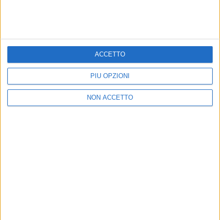
rap solo sotto il nome Articolo 31
”. Prepariamoci,
perché Ax e Jad sono pronti a scrivere
altre pagine
di storia
.
ACCETTO
PIÙ OPZIONI
di
Andrea Basso
© Riproduzione riservata
NON ACCETTO
Ultime news
Vedi tutte