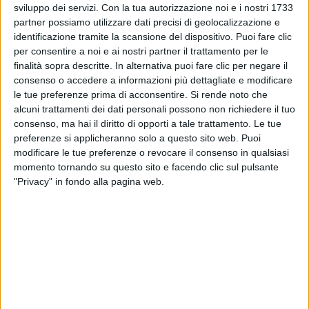
perché, nel mentre, l’avventura degli Articolo si è
sviluppo dei servizi.
Con la tua autorizzazione noi e i nostri 1733
arricchita del disco “
Protomaranza
”, uscito lo scorso
partner possiamo utilizzare dati precisi di geolocalizzazione e
maggio.
identificazione tramite la scansione del dispositivo. Puoi fare clic
per consentire a noi e ai nostri partner il trattamento per le
finalità sopra descritte. In alternativa puoi fare clic per negare il
Le nuove canzoni sono già entrate
nel cuore dei fan
,
consenso o accedere a informazioni più dettagliate e modificare
ma è evidente che l’entusiasmo schizza appena
le tue preferenze prima di acconsentire.
Si rende noto che
partono le prime note dei brani più iconici, che
alcuni trattamenti dei dati personali possono non richiedere il tuo
hanno reso immortali gli Articolo 31
: si parte con
consenso, ma hai il diritto di opporti a tale trattamento. Le tue
“
Strade di città
” e si finisce con “
Ohi Maria
”, solo
preferenze si applicheranno solo a questo sito web. Puoi
per fare degli esempi; nel mezzo, si canta ancora la
modificare le tue preferenze o revocare il consenso in qualsiasi
storia del rap italiano con “
Domani
”, “
Un urlo
”,
momento tornando su questo sito e facendo clic sul pulsante
“
Spirale ovale
”, “
Italiano medio
”, “
Domani
"Privacy" in fondo alla pagina web.
smetto
”… Ma la lista è lunghissima e non dev’essere
stato facile condensare tutto in
due ore e mezza
serratissime
, per uno show che fa tornare a casa
senza voce
.
Una grande festa, pensata appunto per i fan, ma
da
condividere
anche con tanti amici:
Jake La Furia
il
primo in “
Come godo
”, poi
Guè
in “
Nel drink
”,
Nina