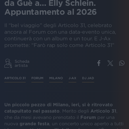
da Guè a... Elly Schlein.
Appuntamento al 2026
Il “bel viaggio” degli Articolo 31, celebrato
ancora al Forum con una data-evento unica,
continuerà con un album e un tour. E J-Ax
promette: “Farò rap solo come Articolo 31”
Scheda
artista
ARTICOLO 31
FORUM
MILANO
J-AX
DJ JAD
Un piccolo pezzo di Milano, ieri, si è ritrovato
catapultato nel passato
. Merito degli
Articolo 31
,
che da mesi avevano prenotato il
Forum
per una
nuova
grande festa
, un concerto unico aperto a tutti