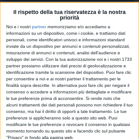
Il rispetto della tua riservatezza è la nostra
priorità
Noi e i nostri
partner
memorizziamo e/o accediamo a
informazioni su un dispositivo, come i cookie, e trattiamo dati
personali, come identificatori univoci e informazioni standard
inviate da un dispositivo per annunci e contenuti personalizzati,
misurazione di annunci e contenuti, analisi dell'audience e
sviluppo dei servizi.
Con la tua autorizzazione noi e i nostri 1733
partner possiamo utilizzare dati precisi di geolocalizzazione e
identificazione tramite la scansione del dispositivo. Puoi fare clic
per consentire a noi e ai nostri partner il trattamento per le
finalità sopra descritte. In alternativa puoi fare clic per negare il
consenso o accedere a informazioni più dettagliate e modificare
le tue preferenze prima di acconsentire.
Si rende noto che
alcuni trattamenti dei dati personali possono non richiedere il tuo
consenso, ma hai il diritto di opporti a tale trattamento. Le tue
Parallelamente
preferenze si applicheranno solo a questo sito web. Puoi
modificare le tue preferenze o revocare il consenso in qualsiasi
Fedez
è tornato protagonista sulla scena musicale
momento tornando su questo sito e facendo clic sul pulsante
con ben 3
"Privacy" in fondo alla pagina web.