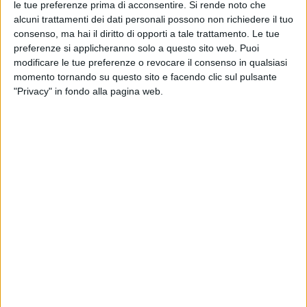
le tue preferenze prima di acconsentire.
Si rende noto che
suo nuovo merchandising. Si tratta, infatti, di
alcuni trattamenti dei dati personali possono non richiedere il tuo
particolari mascherine protettive in stoffa, decorate
consenso, ma hai il diritto di opporti a tale trattamento. Le tue
con la
scritta
e l’
immagine
presenti anche sulla
preferenze si applicheranno solo a questo sito web. Puoi
copertina
dello storico disco del
1978
.
modificare le tue preferenze o revocare il consenso in qualsiasi
momento tornando su questo sito e facendo clic sul pulsante
"Privacy" in fondo alla pagina web.
La
collezione
2021/2021 dell’artista, disponibile
online
, vede però anche magliette, cappellini, tazze e
borse, sempre
ispirate
a “
Sotto il segno dei pesci
”.
In attesa di nuova musica, comunque, Antonello
Venditti tornerà
dal vivo
l’anno prossimo insieme
all’amico
Francesco De Gregori
: il loro attesissimo
concerto insieme allo
Stadio Olimpico di Roma
è in
programma il
17 luglio 2021
.