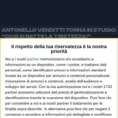
ANTONELLO VENDITTI TORNA IN STUDIO:
“COSÌ SI BATTE LA TRISTEZZA!”
Il rispetto della tua riservatezza è la nostra
priorità
Noi e i nostri
partner
memorizziamo e/o accediamo a
informazioni su un dispositivo, come i cookie, e trattiamo dati
L’
ultimo
progetto discografico in studio di Antonello
personali, come identificatori univoci e informazioni standard
Venditti è “
Tortuga
”, uscito nel
2015
, seguito dal
inviate da un dispositivo per annunci e contenuti personalizzati,
singolo “
Sfiga
” due anni fa. Nel
2019
, quindi, è stato
misurazione di annunci e contenuti, analisi dell'audience e
pubblicato l’album
live
“
Sotto il segno dei pesci -
sviluppo dei servizi.
Con la tua autorizzazione noi e i nostri 1733
The Anniversary Tour
” per celebrare, dopo una
partner possiamo utilizzare dati precisi di geolocalizzazione e
tournée trionfale, i
40 anni
del suo storico disco.
identificazione tramite la scansione del dispositivo. Puoi fare clic
per consentire a noi e ai nostri partner il trattamento per le
finalità sopra descritte. In alternativa puoi fare clic per negare il
Sulla scia di questi
festeggiamenti
, Antonello ha
consenso o accedere a informazioni più dettagliate e modificare
inserito anche delle
mascherine
a tema all’interno del