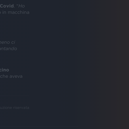
Covid
. “
Ho
o in macchina
meno ci
cantando
cino
 che aveva
uzione riservata