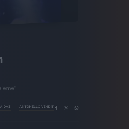
n
nsieme”
A DAZ
ANTONELLO VENDITTI ETÀ