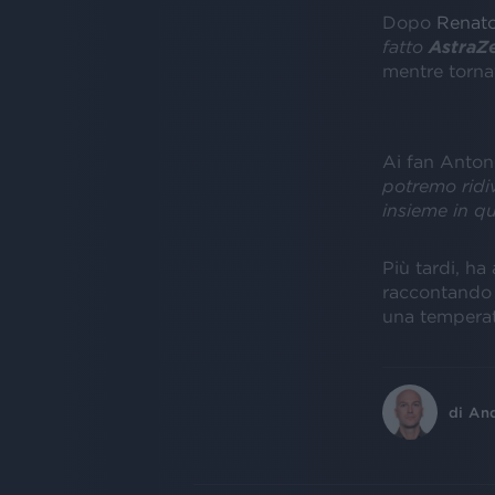
Dopo
Renato
fatto
AstraZ
mentre torna
Ai fan Antone
potremo ridiv
insieme in qu
Più tardi, ha
raccontando 
una temperat
di
An