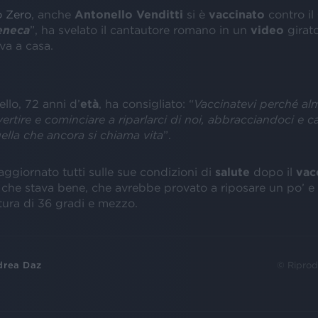
 Zero
, anche
Antonello Venditti
si è
vaccinato
contro il
eneca
”, ha svelato il cantautore romano in un
video
girat
va a casa.
llo, 72 anni d’
età
, ha consigliato: “
Vaccinatevi perché al
ertire e cominciare a riparlarci di noi, abbracciandoci e 
ella che ancora si chiama vita
”.
 aggiornato tutti sulle sue condizioni di
salute
dopo il
vac
che stava bene, che avrebbe provato a riposare un po’ e
ura di 36 gradi e mezzo.
drea Daz
© Riprod