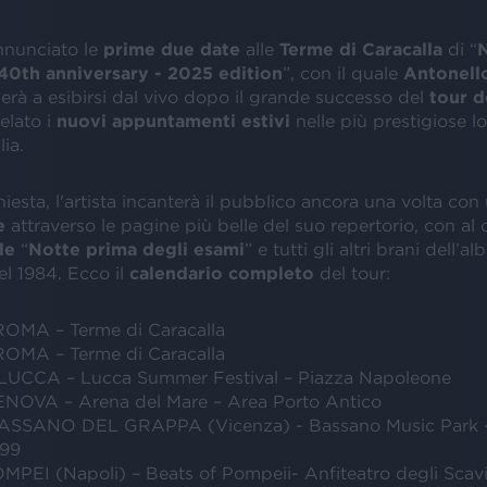
nnunciato le
prime due date
alle
Terme di Caracalla
di “
N
40th anniversary - 2025 edition
”, con il quale
Antonell
erà a esibirsi dal vivo dopo il grande successo del
tour d
velato i
nuovi appuntamenti estivi
nelle più prestigiose l
ia.
iesta, l'artista incanterà il pubblico ancora una volta con
e
attraverso le pagine più belle del suo repertorio, con al c
le
“
Notte prima degli esami
” e tutti gli altri brani dell’a
el 1984. Ecco il
calendario completo
del tour:
ROMA – Terme di Caracalla
ROMA – Terme di Caracalla
 LUCCA – Lucca Summer Festival – Piazza Napoleone
GENOVA – Arena del Mare – Area Porto Antico
 BASSANO DEL GRAPPA (Vicenza) - Bassano Music Park 
‘99
POMPEI (Napoli) – Beats of Pompeii- Anfiteatro degli Scav