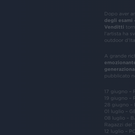
Dopo aver a
degli esami 
Venditti
torn
l'artista ha s
outdoor d’Ital
A grande rich
emozionant
generaziona
pubblicato n
17 giugno – 
19 giugno – 
28 giugno –
01 luglio – 
08 luglio –
Ragazzi del 
12 luglio – 