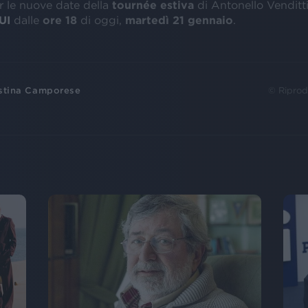
 le nuove date della
tournée estiva
di Antonello Venditt
UI
dalle
ore
18
di oggi,
martedì 21 gennaio
.
stina Camporese
© Riprod