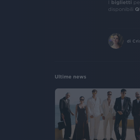
I
biglietti
per
disponibili
Q
di
Cri
Ultime news