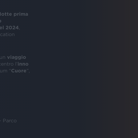
otte prima
o
el 2024
,
ocation
 un
viaggio
entro l’
inno
lbum “
Cuore
”,
- Parco
i