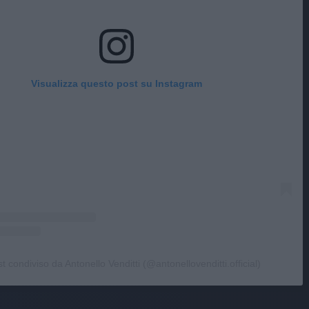
Visualizza questo post su Instagram
t condiviso da Antonello Venditti (@antonellovenditti.official)