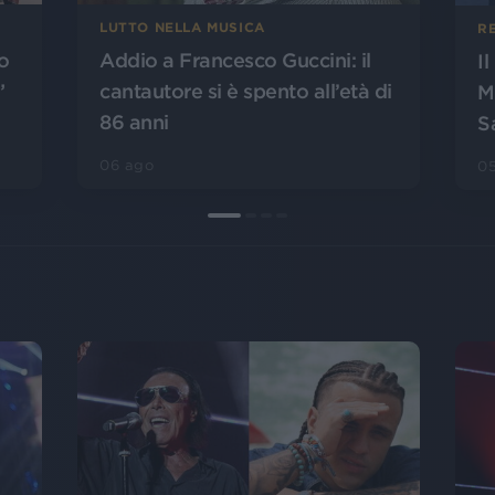
LUTTO NELLA MUSICA
R
o
Addio a Francesco Guccini: il
I
”
cantautore si è spento all’età di
M
86 anni
S
06 ago
0