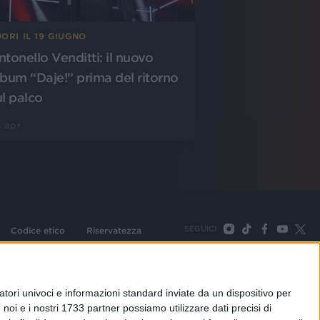
ORI IL 19 GIUGNO
ntonello Venditti: il nuovo
lbum “Daje!” prima del ritorno
ul palco
 apr
SEGUICI
Codice etico
Riservatezza
093 Cologno Monzese (Mi) |Tel. +39 02 254441 | Fax +39
TORNA SU
tori univoci e informazioni standard inviate da un dispositivo per
noi e i nostri 1733 partner possiamo utilizzare dati precisi di