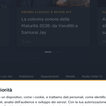
FU
GRANDI CLASSICI E NUOVE HIT
A
La colonna sonora della
a
Maturità 2026: da Venditti a
s
Samurai Jay
28
15 giu
a con noi
Pubblicita'
Regolamenti
Mobile
Radio Italia Tv
iorità
 opere dell'ingegno
Sede Amministrativa: Viale Europa 49, 20
dispositivo, come i cookie, e trattiamo dati personali, come identifica
i d'autore e dei diritti
02 25444220
, analisi dell'audience e sviluppo dei servizi.
Con la tua autorizzazione 