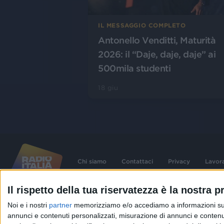
IL MESSAGGIO COMPLETO
Antonello Venditti, Maturità
2026: il “Daje, daje, daje” ai
500mila studenti
18 giu
Chi siamo
Contattaci
Privacy
Lavor
Il rispetto della tua riservatezza è la nostra pr
©
2026
RADIO ITALIA S.p.A. P.IVA 06832230152 | Tutti i diritti riservati. Per le
Noi e i nostri
partner
memorizziamo e/o accediamo a informazioni su un 
contenute nel sito sono stati assolti gli obblighi derivanti dalla normativa dei diritt
connessi.
annunci e contenuti personalizzati, misurazione di annunci e contenuti