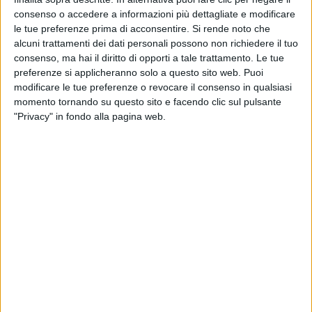
consenso o accedere a informazioni più dettagliate e modificare
le tue preferenze prima di acconsentire.
Si rende noto che
ANNALISA - SINCERAMENTE (#RILIVE
alcuni trattamenti dei dati personali possono non richiedere il tuo
NAPOLI 2024)
consenso, ma hai il diritto di opporti a tale trattamento. Le tue
preferenze si applicheranno solo a questo sito web. Puoi
modificare le tue preferenze o revocare il consenso in qualsiasi
momento tornando su questo sito e facendo clic sul pulsante
"Privacy" in fondo alla pagina web.
La seconda grande notizia riguarda l’annuncio del
prossimo tour nei palazzetti.
Scrive
Annalisa
:
“
Proprio perché questo viaggio si trasforma, come
ogni cosa, ma non si ferma mai davvero, ecco un
primo punto fermo, un dove e un quando, un
CAPITOLO I di quello che sarà il futuro. Mentre tutto
si trasforma in penombra, abbiamo già una luce
accesa”
.