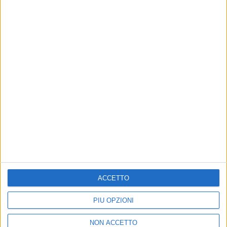
2.12.2025 EBOLI (SA) – Palasele
5.12.2025 BARI – Palaflorio
10.12.2025 BOLOGNA - Unipol Arena
13.12.2025 TORINO – Inalpi Arena
di
Andrea Daz
© Riproduzione riservata
ACCETTO
PIÙ OPZIONI
Ultime news
Vedi tutte
NON ACCETTO