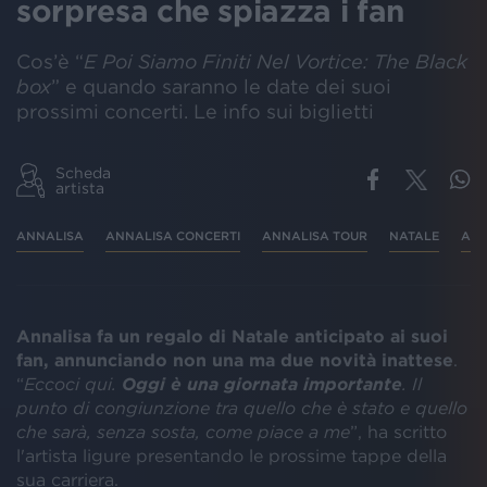
sorpresa che spiazza i fan
Cos’è “
E Poi Siamo Finiti Nel Vortice: The Black
box
” e quando saranno le date dei suoi
prossimi concerti. Le info sui biglietti
Scheda
artista
ANNALISA
ANNALISA CONCERTI
ANNALISA TOUR
NATALE
ANN
Annalisa fa un regalo di Natale anticipato ai suoi
fan, annunciando non una ma due novità inattese
.
“
Eccoci qui.
Oggi è una giornata importante
. Il
punto di congiunzione tra quello che è stato e quello
che sarà, senza sosta, come piace a me
”, ha scritto
l'artista ligure presentando le prossime tappe della
sua carriera.