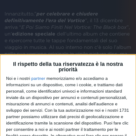
Innanzitutto,”
per celebrare e chiudere
definitivamente l’era del Vortice
”, il 13 dicembre
arriva “
E Poi Siamo Finiti Nel Vortice: The Black box
”,
un’
edizione speciale
dell’ultimo album che contiene
e ripercorre tutte le tappe fondamentali del suo
viaggio in musica. Al suo interno non c'è solo l’album
nella sua versione originale in vinile picture disc, ma
anche sei unici 45 giri celebrativi delle
canzoni
che
Il rispetto della tua riservatezza è la nostra
sono state tappe fondamentali del percorso della
priorità
cantautrice, dalla quadrilogia
Bellissima
/
Mon
Noi e i nostri
partner
memorizziamo e/o accediamo a
Amour
/
Ragazza Sola
/
Sinceramente
, anche in
informazioni su un dispositivo, come i cookie, e trattiamo dati
versioni speciali, passando per
Euforia
, e la cover
personali, come identificatori univoci e informazioni standard
Sweet Dreams
in un’inedita versione solista.
inviate da un dispositivo per annunci e contenuti personalizzati,
misurazione di annunci e contenuti, analisi dell'audience e
sviluppo dei servizi.
Con la tua autorizzazione noi e i nostri 1731
partner possiamo utilizzare dati precisi di geolocalizzazione e
identificazione tramite la scansione del dispositivo. Puoi fare clic
per consentire a noi e ai nostri partner il trattamento per le
finalità sopra descritte. In alternativa puoi fare clic per negare il